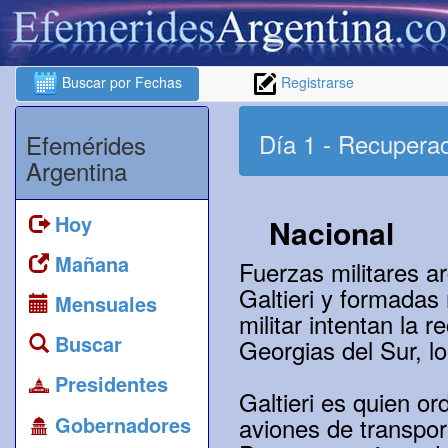
Buscar por Fechas
Registrarse
Día 1 - Recuperac
Efemérides
Argentina
Hoy
Nacional
Mañana
Fuerzas militares a
Galtieri y formadas
Mensuales
militar intentan la 
Buscar
Georgias del Sur, lo
Presidentes
Galtieri es quien o
Gobernadores
aviones de transpor