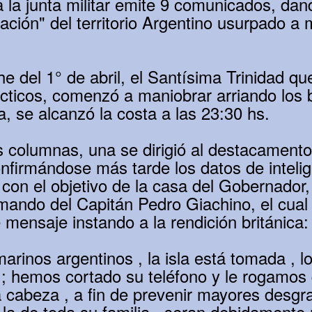
 la junta militar emite 9 comunicados, dan
ración" del territorio Argentino usurpado a
e del 1° de abril, el Santísima Trinidad q
cticos, comenzó a maniobrar arriando los b
ma, se alcanzó la costa a las 23:30 hs.
s columnas, una se dirigió al destacamento
onfirmándose más tarde los datos de intelig
 con el objetivo de la casa del Gobernador
mando del Capitán Pedro Giachino, el cual
 mensaje instando a la rendición británica:
arinos argentinos , la isla está tomada , 
 ; hemos cortado su teléfono y le rogamos
 cabeza , a fin de prevenir mayores desgr
 la de toda su familia , seran debidamente