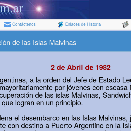
Contáctenos
Enlaces de Historia
ión de las Islas Malvinas
2 de Abril de 1982
rgentinas, a la orden del Jefe de Estado Le
 mayoritariamente por jóvenes con escasa 
recuperación de las islas Malvinas, Sandwic
 que logran en un principio.
rdena el desembarco en las Islas Malvinas, 
te con destino a Puerto Argentino en la Is