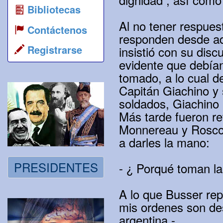
Bibliotecas
Al no tener respues
Contáctenos
responden desde ad
Registrarse
insistió con su dis
evidente que debía
tomado, a lo cual de
Capitán Giachino y
soldados, Giachino 
Más tarde fueron ret
Monnereau y Roscoe 
a darles la mano:
PRESIDENTES
- ¿ Porqué toman la
A lo que Busser rep
mis ordenes son desa
argentina -