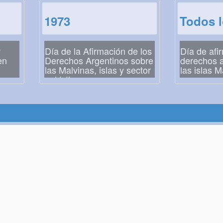
1973
Todos 
r
Día de la Afirmación de los
Día de afi
en
Derechos Argentinos sobre
derechos a
las Malvinas, islas y sector
las islas M
antártico