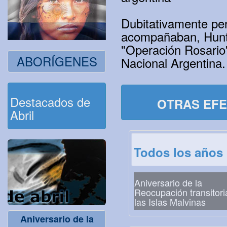
Dubitativamente per
acompañaban, Hunt o
"Operación Rosario"
ABORÍGENES
Nacional Argentina.
Destacados de
OTRAS EFE
Abril
Todos los años
Aniversario de la
Reocupación transitori
las Islas Malvinas
Aniversario de la