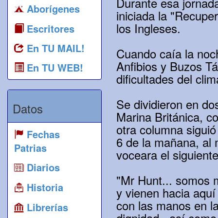
Durante esa jornada
Aborígenes
iniciada la "Recupe
los Ingleses.
Escritores
En TU MAIL!
Cuando caía la noch
Anfibios y Buzos Tá
En TU WEB!
dificultades del cli
Se dividieron en do
Datos
Marina Británica, c
otra columna siguió
Fechas
6 de la mañana, al 
Patrias
voceara el siguiente
Diarios
"Mr Hunt... somos m
Historia
y vienen hacia aquí
con las manos en la
Librerías
dignidad , así como