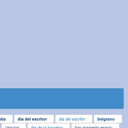
lta
dia del escritor
dia del escritor
belgrano
Urquiza
dia de la bandera
fray mamerto esquiu