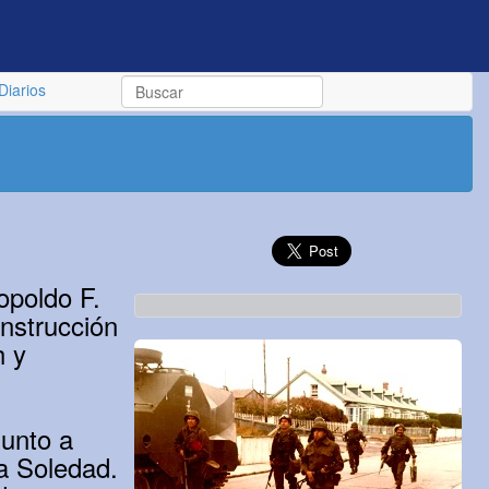
Diarios
opoldo F.
instrucción
h y
junto a
la Soledad.