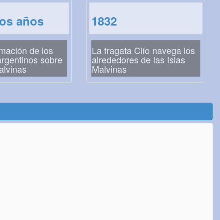
los años
1832
rmación de los
La fragata Clío navega los
rgentinos sobre
alrededores de las Islas
alvinas
Malvinas