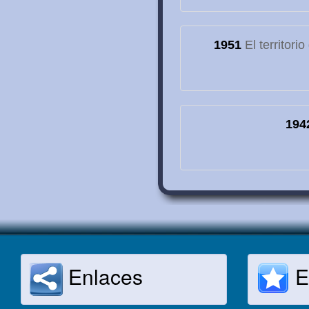
1951
El territori
194
Enlaces
E