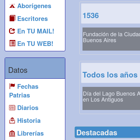
Aborígenes
1536
Escritores
En TU MAIL!
Fundación de la Ciuda
Buenos Aires
En TU WEB!
Datos
Todos los años
Fechas
Día del Lago Buenos A
Patrias
en Los Antiguos
Diarios
Historia
Destacadas
Librerías