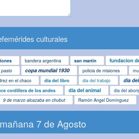
femérides culturales
fundacion de
iones
bandera argentina
san martin
copa mundial 1930
l pasto
policia de misiones
mu
dia de
drez en el chaco
dia del libro
dia del trabajo
dia del animal
uce cordillera de los andes
dia del abor
9 de marzo alcazaba en chubut
Ramón Angel Domínguez
 mañana 7 de Agosto