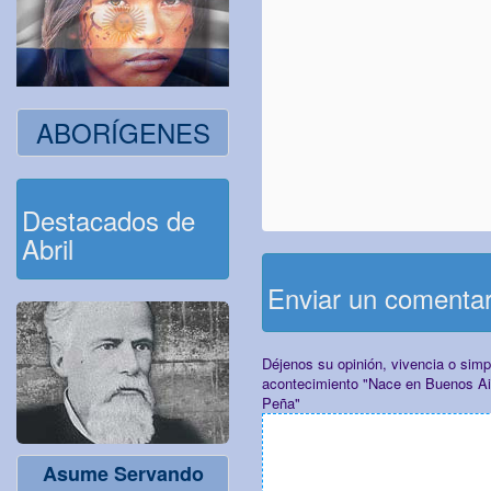
ABORÍGENES
Destacados de
Abril
Enviar un comenta
Déjenos su opinión, vivencia o sim
acontecimiento "Nace en Buenos Air
Peña"
Asume Servando