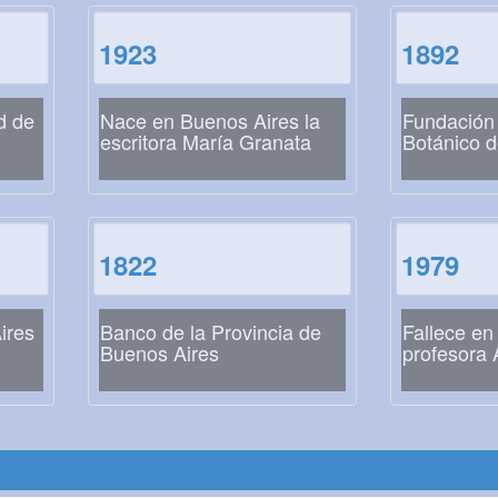
1923
1892
d de
Nace en Buenos Aires la
Fundación 
escritora María Granata
Botánico 
1822
1979
ires
Banco de la Provincia de
Fallece en
Buenos Aires
profesora 