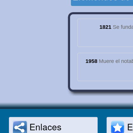
1821
Se funda
1958
Muere el notab
Enlaces
E