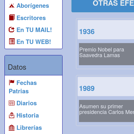
OTRAS EFE
Aborígenes
Escritores
En TU MAIL!
1936
En TU WEB!
Premio Nobel para
Saavedra Lamas
Datos
Fechas
1989
Patrias
Diarios
Asumen su primer
presidencia Carlos M
Historia
Librerías