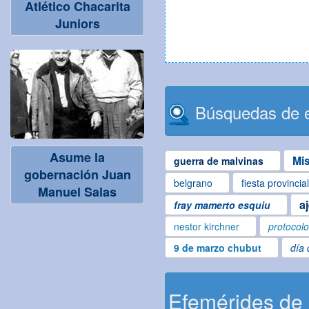
Atlético Chacarita
Juniors
Búsquedas de e
Asume la
Mi
guerra de malvinas
gobernación Juan
belgrano
fiesta provincia
Manuel Salas
a
fray mamerto esquiu
nestor kirchner
protocol
9 de marzo chubut
día 
Efemérides de