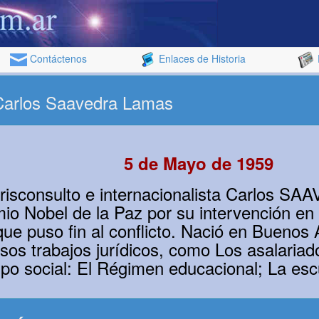
Contáctenos
Enlaces de Historia
 Carlos Saavedra Lamas
5 de Mayo de 1959
 jurisconsulto e internacionalista Carlo
mio Nobel de la Paz por su intervención en
que puso fin al conflicto. Nació en Buenos
os trabajos jurídicos, como Los asalariad
tipo social: El Régimen educacional; La esc