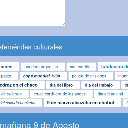
femérides culturales
siones
fundacion de
bandera argentina
san martin
l pasto
copa mundial 1930
policia de misiones
muer
jedrez en el chaco
dia del libro
dia del trabajo
d
o de palermo
cruce cordillera de los andes
dia del animal
9 de marzo alcazaba en chubut
del escudo nacional
 mañana 9 de Agosto