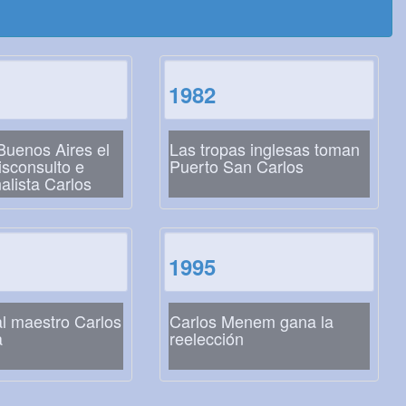
1982
Buenos Aires el
Las tropas inglesas toman
isconsulto e
Puerto San Carlos
alista Carlos
 Lamas
1995
l maestro Carlos
Carlos Menem gana la
a
reelección