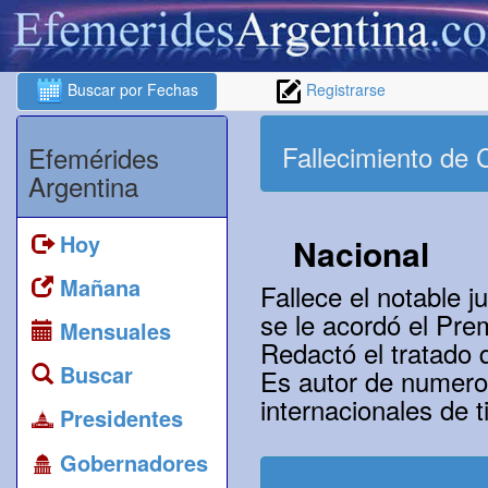
Buscar por Fechas
Registrarse
Fallecimiento de
Efemérides
Argentina
Hoy
Nacional
Mañana
Fallece el notable
se le acordó el Pre
Mensuales
Redactó el tratado 
Buscar
Es autor de numeros
internacionales de 
Presidentes
Gobernadores