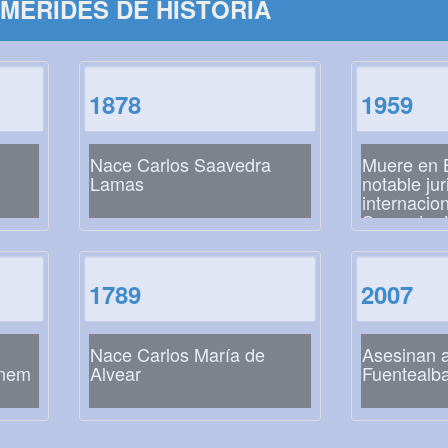
MÉRIDES DE HISTORIA
1878
1959
Nace Carlos Saavedra
Muere en 
Lamas
notable jur
internacion
Saavedra
1789
2007
Nace Carlos María de
Asesinan a
enem
Alvear
Fuentealb