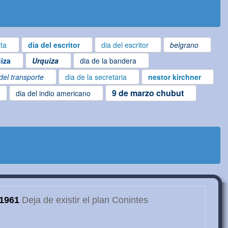
lta
dia del escritor
dia del escritor
belgrano
iza
Urquiza
dia de la bandera
del transporte
dia de la secretaria
nestor kirchner
9 de marzo chubut
dia del indio americano
1961
Deja de existir el plan Conintes