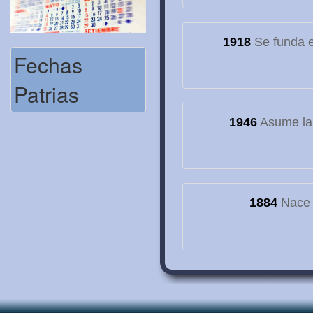
1918
Se funda el
Fechas
Patrias
1946
Asume la
1884
Nace e