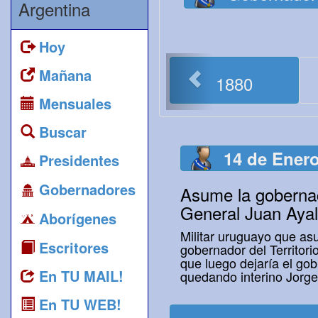
Argentina
Hoy
<
Mañana
1880
Mensuales
Buscar
14 de Ener
Presidentes
Gobernadores
Asume la goberna
General Juan Aya
Aborígenes
Militar uruguayo que a
Escritores
gobernador del Territor
que luego dejaría el go
En TU MAIL!
quedando interino Jorg
En TU WEB!