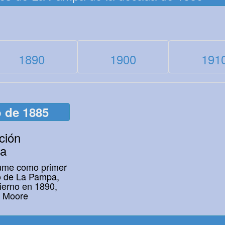
1890
1900
191
o de 1885
ción
la
sume como primer
io de La Pampa,
bierno en 1890,
e Moore