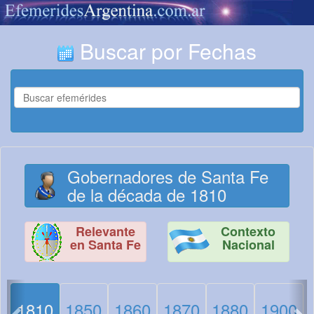
Buscar por Fechas
Gobernadores de Santa Fe
de la década de 1810
Relevante
Contexto
en Santa Fe
Nacional
<
>
1810
1850
1860
1870
1880
1900