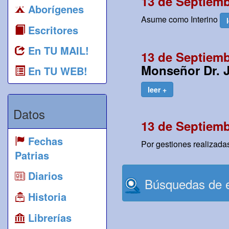
13 de Septiemb
Aborígenes
Asume como Interino
Escritores
En TU MAIL!
13 de Septiemb
Monseñor Dr. 
En TU WEB!
leer +
Datos
13 de Septiemb
Fechas
Por gestiones realizada
Patrias
Diarios
Búsquedas de e
Historia
Librerías