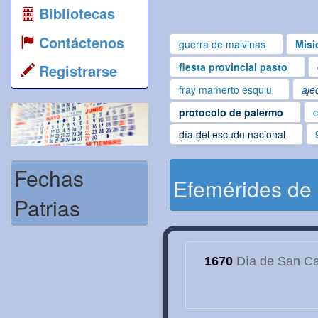
Bibliotecas
Contáctenos
guerra de malvinas
Misi
fiesta provincial pasto
Registrarse
fray mamerto esquiu
aje
protocolo de palermo
c
día del escudo nacional
Fechas
Efemérides de
Patrias
1670
Día de San Cay