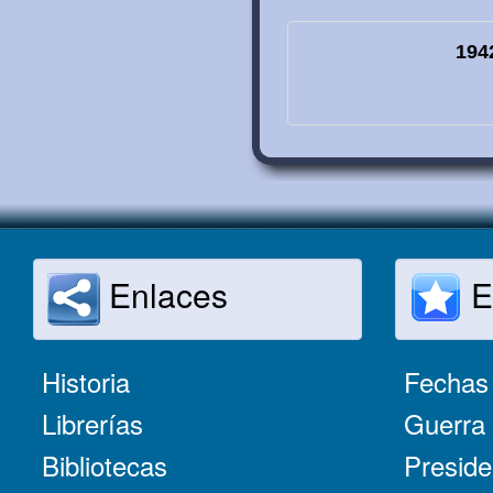
194
Enlaces
E
Historia
Fechas 
Librerías
Guerra 
Bibliotecas
Preside