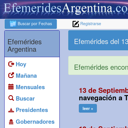
Buscar por Fechas
Registrarse
Efemérides del 1
Efemérides
Argentina
Hoy
Efemérides encont
Mañana
Mensuales
13 de Septiemb
navegación a T
Buscar
Presidentes
leer +
Gobernadores