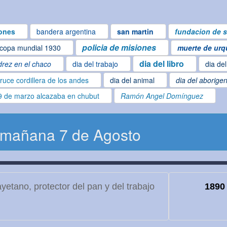
ones
bandera argentina
san martin
fundacion de s
policia de misiones
copa mundial 1930
muerte de urq
dia del libro
drez en el chaco
dia del trabajo
dia de
ruce cordillera de los andes
dia del animal
dia del aborige
9 de marzo alcazaba en chubut
Ramón Angel Domínguez
 mañana 7 de Agosto
etano, protector del pan y del trabajo
1890