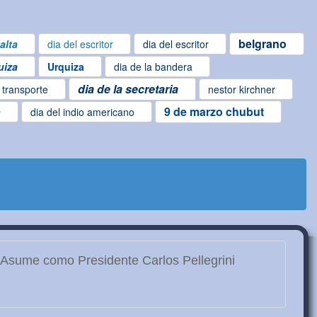
belgrano
alta
dia del escritor
dia del escritor
uiza
Urquiza
dia de la bandera
dia de la secretaria
l transporte
nestor kirchner
9 de marzo chubut
n
dia del indio americano
Asume como Presidente Carlos Pellegrini