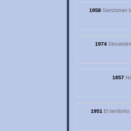
1958
Sancionan la
1974
Secuestran
1857
Na
1951
El territori