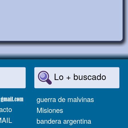
Lo + buscado
guerra de malvinas
acto
Misiones
MAIL
bandera argentina