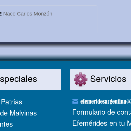
2
Nace Carlos Monzón
speciales
Servicios
Patrias
Formulario de cont
de Malvinas
Efemérides en tu 
ntes