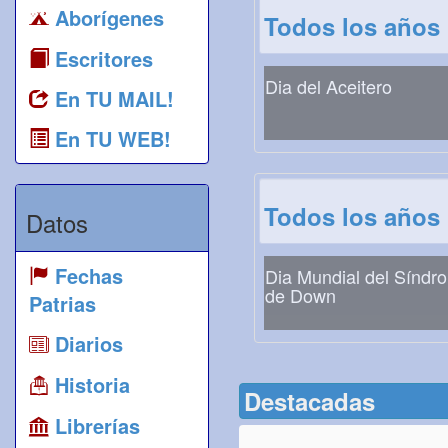
Aborígenes
Todos los años
Escritores
Dia del Aceitero
En TU MAIL!
En TU WEB!
Todos los años
Datos
Fechas
Dia Mundial del Síndr
de Down
Patrias
Diarios
Historia
Destacadas
Librerías