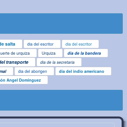
e salta
dia del escritor
dia del escritor
uerte de urquiza
Urquiza
dia de la bandera
del transporte
dia de la secretaria
imal
dia del aborigen
dia del indio americano
ón Angel Domínguez