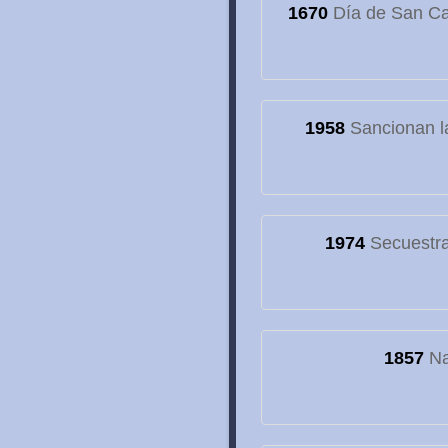
1670
Día de San Cay
1958
Sancionan la
1974
Secuestran
1857
Na