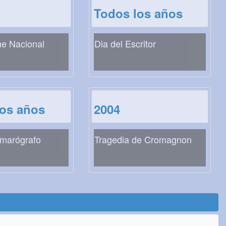
Todos los años
ne Nacional
Dia del Escritor
los años
2004
amarógrafo
Tragedia de Cromagnon