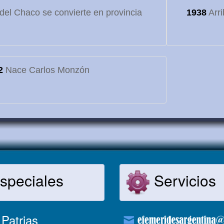
o del Chaco se convierte en provincia
1938
Arri
2
Nace Carlos Monzón
speciales
Servicios
Patrias