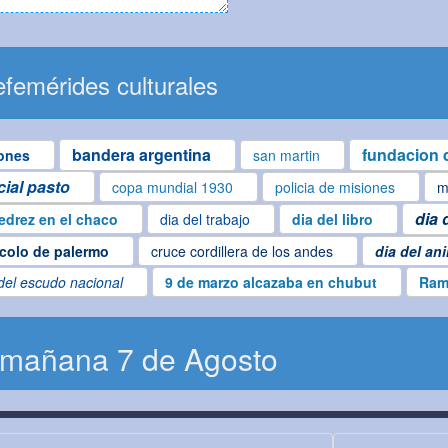
femérides culturales
bandera argentina
fundacion d
ones
san martin
cial pasto
copa mundial 1930
policia de misiones
m
dia 
edrez en el chaco
dia del trabajo
dia del libro
colo de palermo
cruce cordillera de los andes
dia del an
del escudo nacional
9 de marzo alcazaba en chubut
Ram
 mañana 7 de Agosto