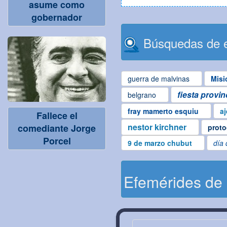
asume como
gobernador
Búsquedas de e
guerra de malvinas
Misi
fiesta provin
belgrano
fray mamerto esquiu
aj
Fallece el
nestor kirchner
comediante Jorge
proto
Porcel
9 de marzo chubut
día 
Efemérides de