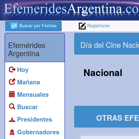
Buscar por Fechas
Registrarse
Día del Cine Naci
Efemérides
Argentina
Hoy
Nacional
Mañana
Mensuales
Buscar
OTRAS EFE
Presidentes
Gobernadores