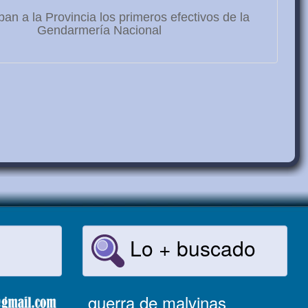
ban a la Provincia los primeros efectivos de la
Gendarmería Nacional
Lo + buscado
guerra de malvinas