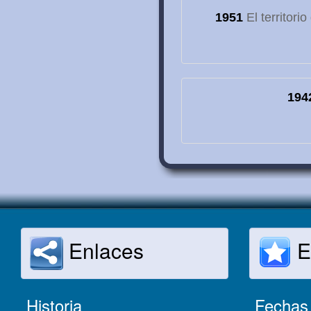
1951
El territori
194
Enlaces
E
Historia
Fechas 