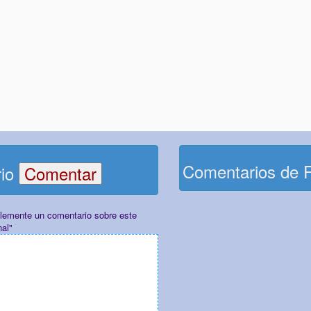
Comentarios de 
rio
plemente un comentario sobre este
nal"