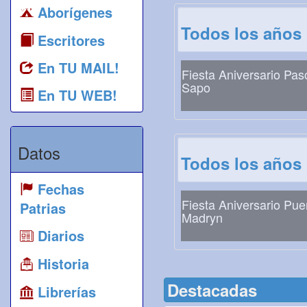
Aborígenes
Todos los años
Escritores
En TU MAIL!
Fiesta Aniversario Pas
Sapo
En TU WEB!
Datos
Todos los años
Fechas
Fiesta Aniversario Pue
Patrias
Madryn
Diarios
Historia
Destacadas
Librerías