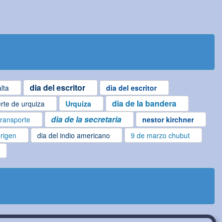
dia del escritor
lta
dia del escritor
dia de la bandera
rte de urquiza
Urquiza
dia de la secretaria
transporte
nestor kirchner
origen
dia del indio americano
9 de marzo chubut