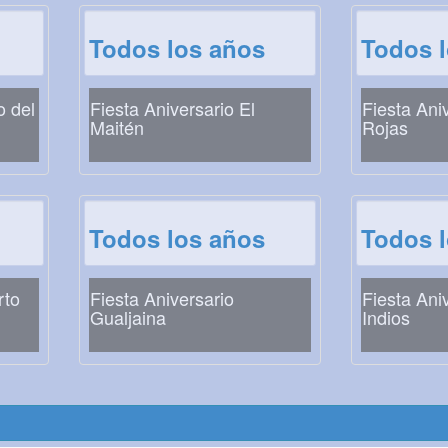
Todos los años
Todos 
o del
Fiesta Aniversario El
Fiesta Ani
Maitén
Rojas
Todos los años
Todos 
rto
Fiesta Aniversario
Fiesta Ani
Gualjaina
Indios