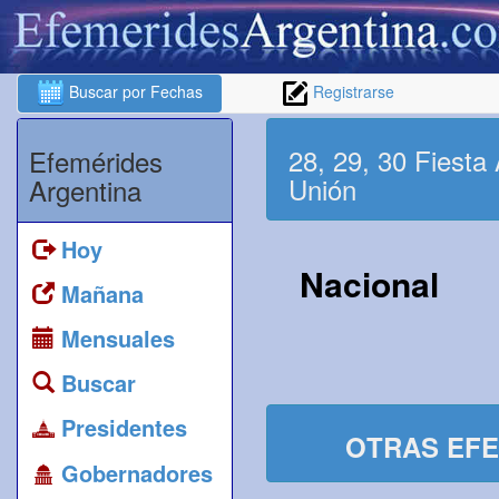
Buscar por Fechas
Registrarse
28, 29, 30 Fiesta
Efemérides
Unión
Argentina
Hoy
Nacional
Mañana
Mensuales
Buscar
Presidentes
OTRAS EFE
Gobernadores