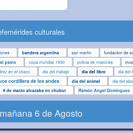
femérides culturales
iones
bandera argentina
san martin
fundacion de sa
ial pasto
copa mundial 1930
policia de misiones
mue
drez en el chaco
dia del trabajo
dia del libro
dia del 
uce cordillera de los andes
dia del animal
dia del ab
9 de marzo alcazaba en chubut
Ramón Angel Domínguez
 mañana 6 de Agosto