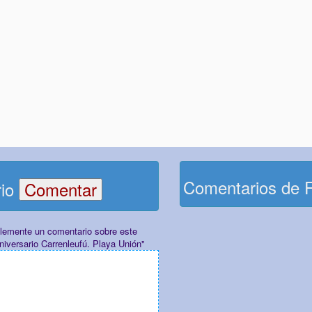
Comentarios de 
rio
plemente un comentario sobre este
niversario Carrenleufú. Playa Unión"