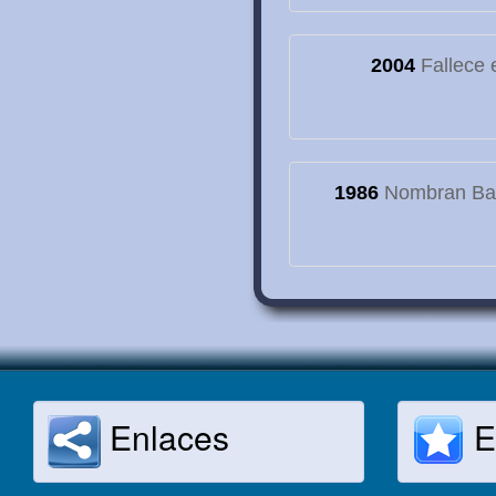
2004
Fallece e
1986
Nombran Basí
Enlaces
E