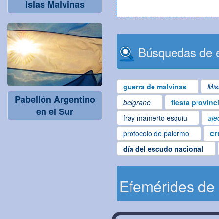
Islas Malvinas
Búsquedas de e
guerra de malvinas
Mis
Pabellón Argentino
belgrano
fiesta provinc
en el Sur
fray mamerto esquiu
aje
cr
protocolo de palermo
día del escudo nacional
Efemérides de