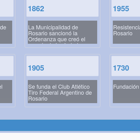
1862
1955
 de
La Municipalidad de
Resistenci
Rosario sancionó la
Rosario
Ordenanza que creó el
escudo de la ciudad
1905
1730
l
Se funda el Club Atlético
Fundación
Tiro Federal Argentino de
Rosario