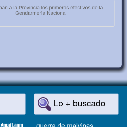
ban a la Provincia los primeros efectivos de la
Gendarmería Nacional
Lo + buscado
guerra de malvinas