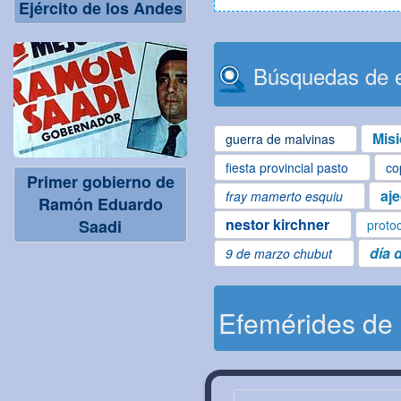
Ejército de los Andes
Búsquedas de e
Mis
guerra de malvinas
fiesta provincial pasto
co
Primer gobierno de
aj
fray mamerto esquiu
Ramón Eduardo
nestor kirchner
Saadi
proto
día 
9 de marzo chubut
Efemérides de