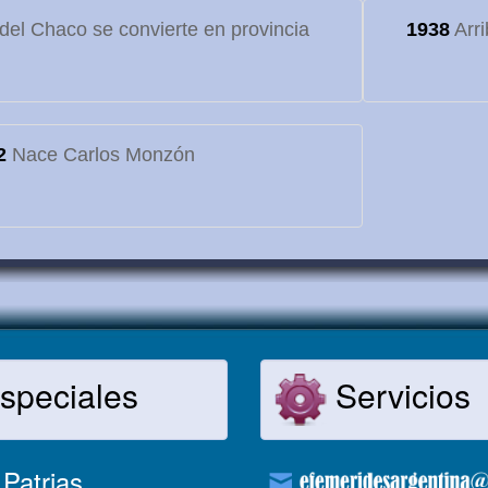
o del Chaco se convierte en provincia
1938
Arri
2
Nace Carlos Monzón
speciales
Servicios
Patrias