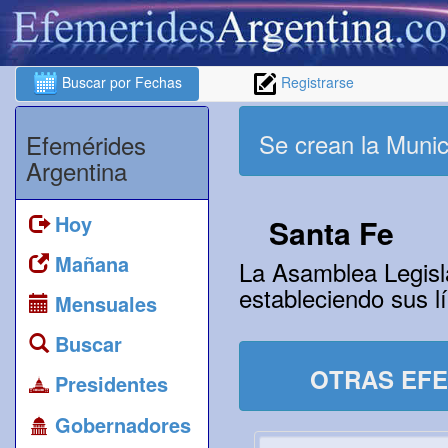
Buscar por Fechas
Registrarse
Se crean la Munic
Efemérides
Argentina
Hoy
Santa Fe
Mañana
La Asamblea Legisla
estableciendo sus l
Mensuales
Buscar
OTRAS EFE
Presidentes
Gobernadores