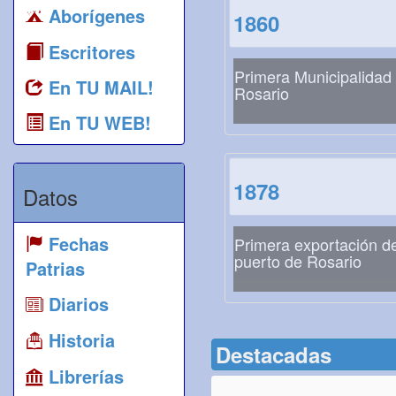
Aborígenes
1860
Escritores
Primera Municipalidad
En TU MAIL!
Rosario
En TU WEB!
1878
Datos
Fechas
Primera exportación de
puerto de Rosario
Patrias
Diarios
Historia
Destacadas
Librerías