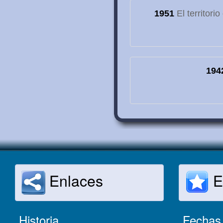
1951
El territori
194
Enlaces
E
Historia
Fechas 