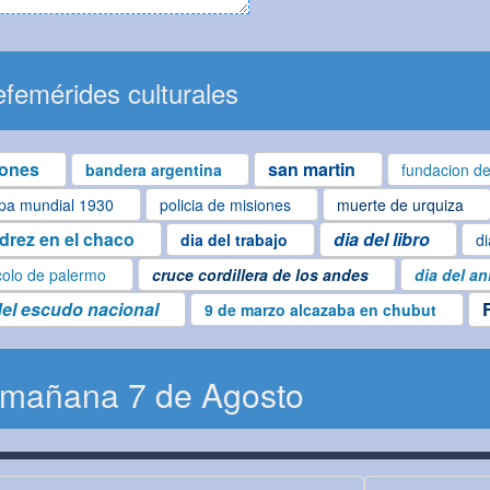
femérides culturales
iones
san martin
bandera argentina
fundacion de
pa mundial 1930
policia de misiones
muerte de urquiza
edrez en el chaco
dia del libro
dia del trabajo
di
colo de palermo
cruce cordillera de los andes
dia del an
del escudo nacional
9 de marzo alcazaba en chubut
 mañana 7 de Agosto