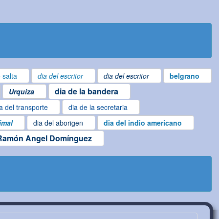
 salta
dia del escritor
dia del escritor
belgrano
dia de la bandera
Urquiza
a del transporte
dia de la secretaria
imal
dia del aborigen
dia del indio americano
Ramón Angel Domínguez