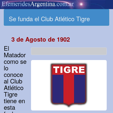
Se funda el Club Atlético Tigre
3 de Agosto de 1902
El
Matador
como se
lo
conoce
al Club
Atlético
Tigre
tiene en
esta