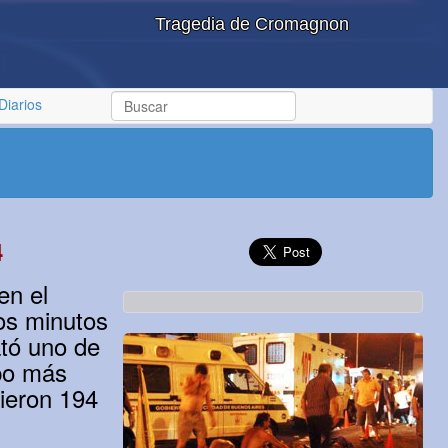
Tragedia de Cromagnon
Diarios
4
en el
cos minutos
ató uno de
ipo más
dieron 194