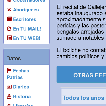
El recital de Callej
Aborígenes
estaba inaugurado e
aproximadamente se
Escritores
pericias y las post
En TU MAIL!
bengalas arrojadas 
sumado a notables s
En TU WEB!
El boliche no conta
cambios políticos y
Datos
Fechas
OTRAS EFE
Patrias
Diarios
Historia
Todos los años
Librerías