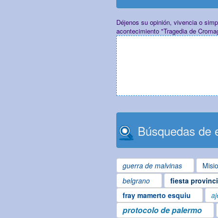
Déjenos su opinión, vivencia o sim
acontecimiento "Tragedia de Croma
Búsquedas de e
guerra de malvinas
Misi
belgrano
fiesta provinc
fray mamerto esquiu
aj
protocolo de palermo