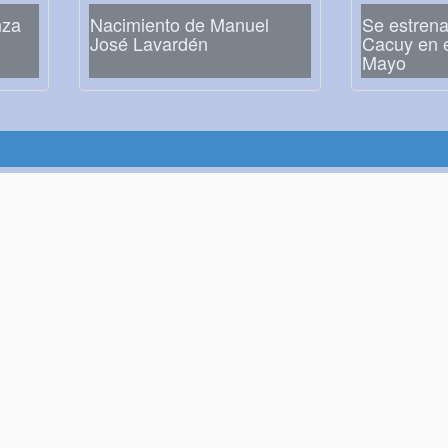
nza
Nacimiento de Manuel
Se estrena
José Lavardén
Cacuy en e
Mayo