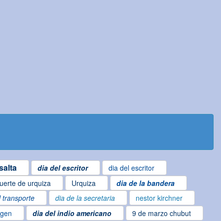
salta
dia del escritor
dia del escritor
uerte de urquiza
Urquiza
dia de la bandera
l transporte
dia de la secretaria
nestor kirchner
igen
dia del indio americano
9 de marzo chubut