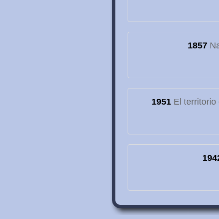
1857
Na
1951
El territori
194