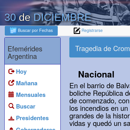
30
de
DICIEMBRE
Buscar por Fechas
Registrarse
Tragedia de Cro
Efemérides
Argentina
Hoy
Nacional
Mañana
En el barrio de Balv
boliche República d
Mensuales
de comenzado, con u
Buscar
los incendios en un
grandes de la histo
Presidentes
vidas y quedó un s
Gobernadores