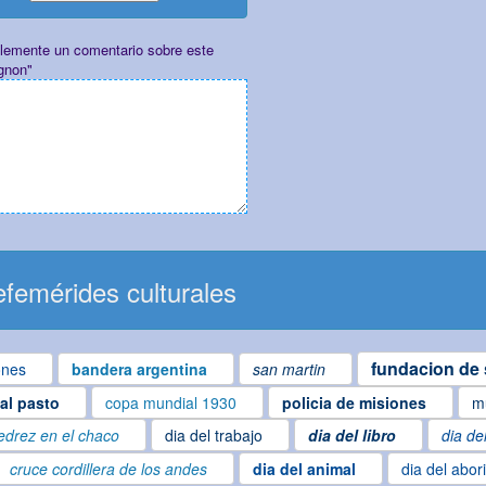
plemente un comentario sobre este
gnon"
femérides culturales
fundacion de 
ones
bandera argentina
san martin
ial pasto
copa mundial 1930
policia de misiones
m
edrez en el chaco
dia del trabajo
dia del libro
dia de
cruce cordillera de los andes
dia del animal
dia del abor