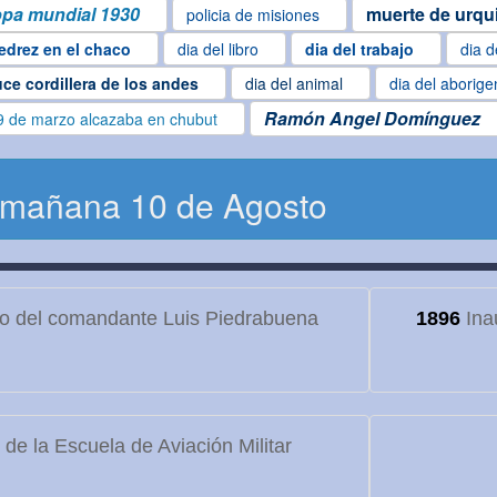
pa mundial 1930
muerte de urqu
policia de misiones
edrez en el chaco
dia del libro
dia del trabajo
dia d
uce cordillera de los andes
dia del animal
dia del aborige
Ramón Angel Domínguez
9 de marzo alcazaba en chubut
 mañana 10 de Agosto
to del comandante Luis Piedrabuena
1896
Ina
de la Escuela de Aviación Militar