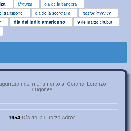
iza
Urquiza
dia de la bandera
el transporte
dia de la secretaria
nestor kirchner
dia del indio americano
n
9 de marzo chubut
uguración del monumento al Coronel Lorenzo
Lugones
1954
Día de la Fuerza Aérea