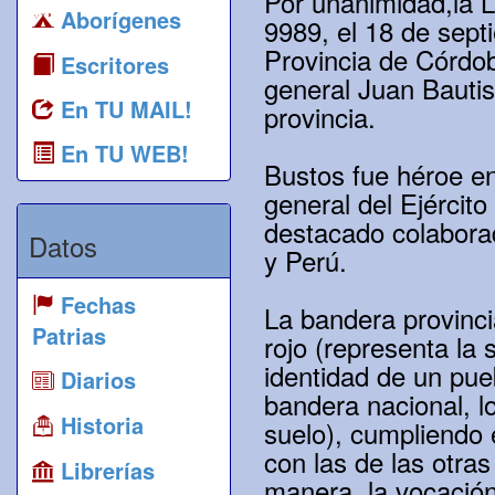
Por unanimidad,la L
Aborígenes
9989, el 18 de sept
Provincia de Córdob
Escritores
general Juan Bautis
En TU MAIL!
provincia.
En TU WEB!
Bustos fue héroe en
general del Ejército
destacado colaborad
Datos
y Perú.
Fechas
La bandera provincia
Patrias
rojo (representa la 
identidad de un pue
Diarios
bandera nacional, l
Historia
suelo), cumpliendo 
con las de las otra
Librerías
manera, la vocación