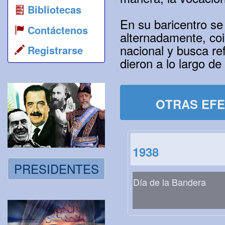
Bibliotecas
En su baricentro se
Contáctenos
alternadamente, coi
nacional y busca refl
Registrarse
dieron a lo largo de
OTRAS EFE
1938
PRESIDENTES
Día de la Bandera