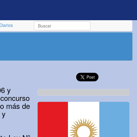
Diarios
06 y
 concurso
vo más de
 y