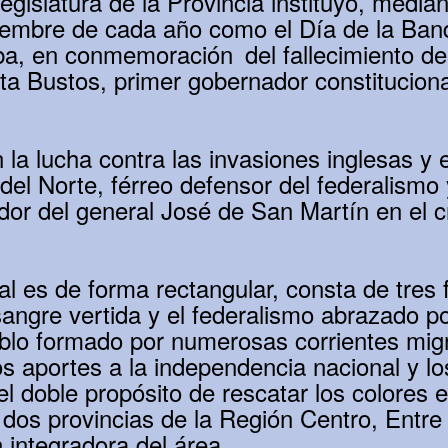
egislatura de la Provincia instituyó, media
iembre de cada año como el Día de la Ban
a, en conmemoración del fallecimiento del
ta Bustos, primer gobernador constituciona
 la lucha contra las invasiones inglesas y 
 del Norte, férreo defensor del federalismo 
or del general José de San Martín en el cr
l es de forma rectangular, consta de tres f
sangre vertida y el federalismo abrazado po
blo formado por numerosas corrientes migra
os aportes a la independencia nacional y l
el doble propósito de rescatar los colores
s dos provincias de la Región Centro, Entr
 integradora del área.