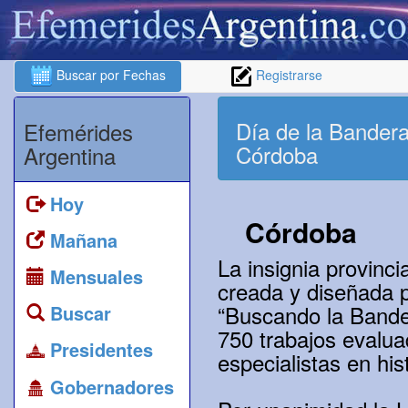
Buscar por Fechas
Registrarse
Día de la Bandera 
Efemérides
Córdoba
Argentina
Hoy
Córdoba
Mañana
La insignia provinc
Mensuales
creada y diseñada 
“Buscando la Bande
Buscar
750 trabajos evalua
Presidentes
especialistas en hist
Gobernadores