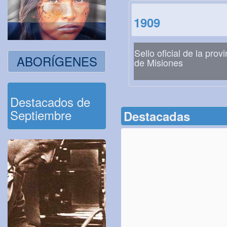
1909
Sello oficial de la provi
ABORÍGENES
de Misiones
Destacados de
Septiembre
Destacadas