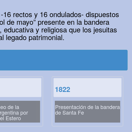
s -16 rectos y 16 ondulados- dispuestos
 sol de mayo” presente en la bandera
l, educativa y religiosa que los jesuitas
al legado patrimonial.
1822
eo de la
Presentación de la bandera
rgentina por
de Santa Fe
el Estero