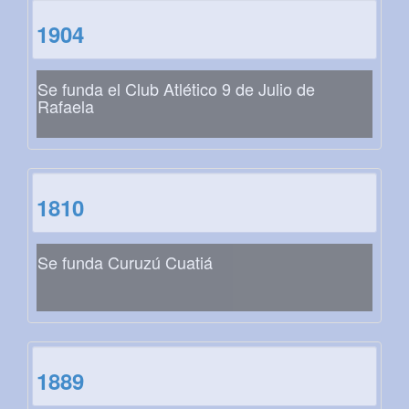
1904
Se funda el Club Atlético 9 de Julio de
Rafaela
1810
Se funda Curuzú Cuatiá
1889