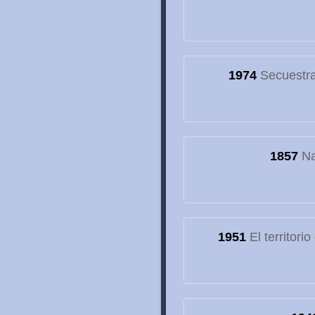
1974
Secuestran
1857
Na
1951
El territori