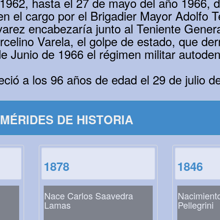
1962, hasta el 27 de mayo del año 1966, do
n el cargo por el Brigadier Mayor Adolfo T
rez encabezaría junto al Teniente General
celino Varela, el golpe de estado, que derr
8 de Junio de 1966 el régimen militar auto
leció a los 96 años de edad el 29 de julio 
MÉRIDES DE HISTORIA
1878
1846
Nace Carlos Saavedra
Nacimiento
Lamas
Pellegrini