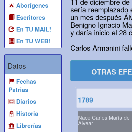
11 de diciembre de 
Aborígenes
sería reemplazado e
un mes después Álva
Escritores
Benigno Ignacio Mar
En TU MAIL!
y daría inicio el 2
En TU WEB!
Carlos Armanini fal
Datos
OTRAS EFE
Fechas
Patrias
1789
Diarios
Historia
Nace Carlos María de
Alvear
Librerías