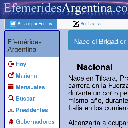
Buscar por Fechas
Registrarse
Nace el Brigadier
Efemérides
Argentina
Hoy
Nacional
Mañana
Nace en Tilcara, Pr
carrera en la Fuerz
Mensuales
durante un corto per
Buscar
mismo año, durante
Italia en los comie
Presidentes
Gobernadores
Alcanzaría a ocupar