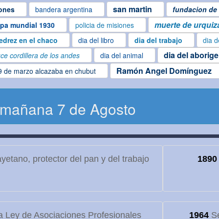
san martin
ones
bandera argentina
fundacion de 
muerte de urquiz
pa mundial 1930
policia de misiones
edrez en el chaco
dia del libro
dia del trabajo
dia d
dia del aborig
ce cordillera de los andes
dia del animal
Ramón Angel Domínguez
9 de marzo alcazaba en chubut
 mañana 7 de Agosto
etano, protector del pan y del trabajo
1890
 Ley de Asociaciones Profesionales
1964
Se