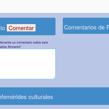
Comentarios de 
rio
plemente un comentario sobre este
arlos Armanini"
femérides culturales