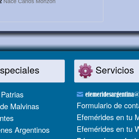
2
Nace Carlos Monzón
speciales
Servicios
Patrias
Formulario de cont
de Malvinas
Efemérides en tu 
ntes
Efemérides en tu
nes Argentinos