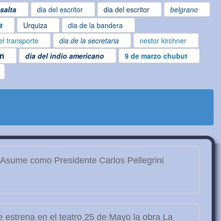
salta
dia del escritor
dia del escritor
belgrano
a
Urquiza
dia de la bandera
el transporte
dia de la secretaria
nestor kirchner
en
dia del indio americano
9 de marzo chubut
Asume como Presidente Carlos Pellegrini
 estrena en el teatro 25 de Mayo la obra La