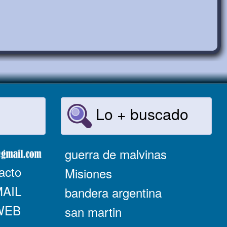
Lo + buscado
guerra de malvinas
acto
Misiones
MAIL
bandera argentina
 WEB
san martin