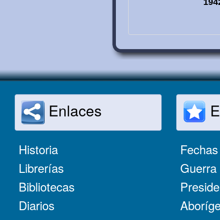
194
Enlaces
E
Historia
Fechas 
Librerías
Guerra 
Bibliotecas
Preside
Diarios
Aboríge