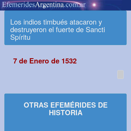
Los indios timbués atacaron y
destruyeron el fuerte de Sancti
Spíritu
7 de Enero de 1532
OTRAS EFEMÉRIDES DE
HISTORIA