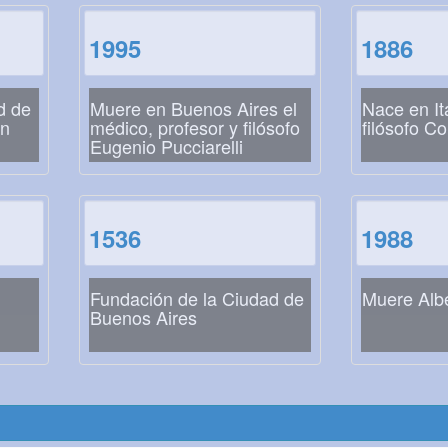
1995
1886
d de
Muere en Buenos Aires el
Nace en Ita
án
médico, profesor y filósofo
filósofo Co
Eugenio Pucciarelli
1536
1988
Fundación de la Ciudad de
Muere Alb
Buenos Aires