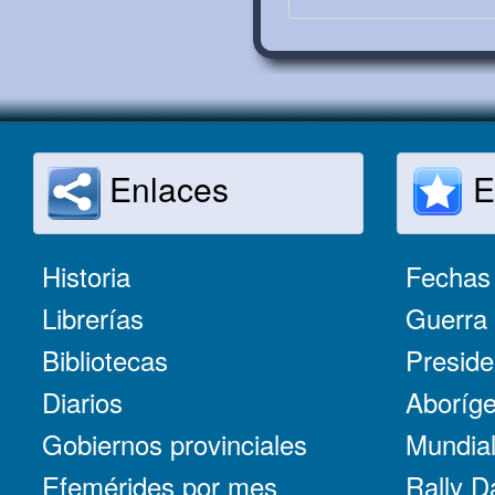
Enlaces
E
Historia
Fechas 
Librerías
Guerra 
Bibliotecas
Preside
Diarios
Aboríge
Gobiernos provinciales
Mundial
Efemérides por mes
Rally D