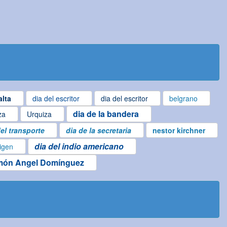
alta
dia del escritor
dia del escritor
belgrano
dia de la bandera
za
Urquiza
del transporte
dia de la secretaria
nestor kirchner
dia del indio americano
rigen
ón Angel Domínguez