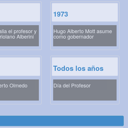
1973
lia el profesor y
Hugo Alberto Mott asume
riolano Alberini
como gobernador
Todos los años
erto Olmedo
Día del Profesor