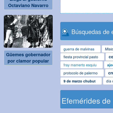
Octaviano Navarro
Búsquedas de e
guerra de malvinas
Misi
Güemes gobernador
co
fiesta provincial pasto
por clamor popular
fray mamerto esquiu
aje
cr
protocolo de palermo
9 de marzo chubut
día 
Efemérides de