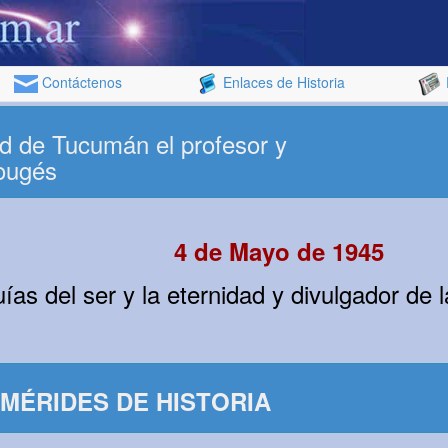
Contáctenos
Enlaces de Historia
d de Tucumán el profesor y
Rougés
4 de Mayo de 1945
uías del ser y la eternidad y divulgador de
MÉRIDES DE HISTORIA