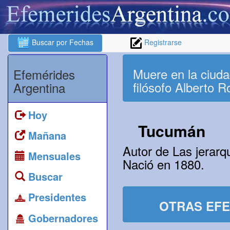
Buscar por Fechas
Registrarse
Muere en la ciuda
Efemérides
filósofo Alberto 
Argentina
Hoy
Tucumán
Mañana
Autor de Las jerarq
Mensuales
Nació en 1880.
Buscar
Presidentes
OTRAS EFE
Gobernadores