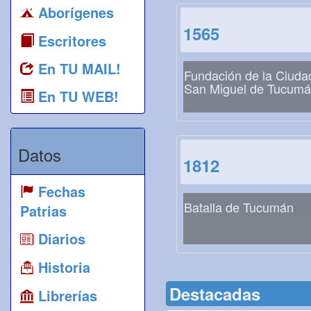
Aborígenes
1565
Escritores
En TU MAIL!
Fundación de la Ciuda
San Miguel de Tucum
En TU WEB!
Datos
1812
Fechas
Batalla de Tucumán
Patrias
Diarios
Historia
Destacadas
Librerías