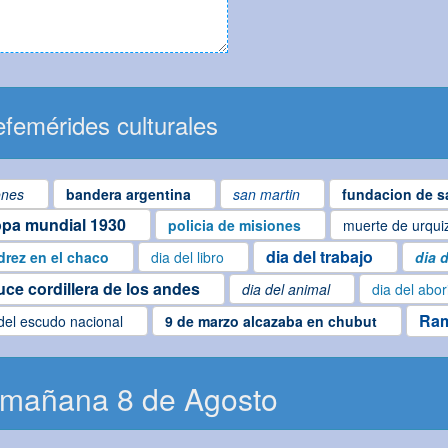
femérides culturales
ones
bandera argentina
san martin
fundacion de s
pa mundial 1930
policia de misiones
muerte de urqui
dia del trabajo
drez en el chaco
dia del libro
dia 
uce cordillera de los andes
dia del animal
dia del abo
Ram
del escudo nacional
9 de marzo alcazaba en chubut
 mañana 8 de Agosto