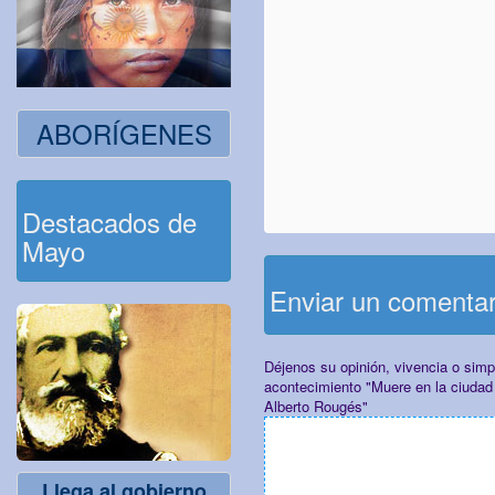
ABORÍGENES
Destacados de
Mayo
Enviar un comenta
Déjenos su opinión, vivencia o sim
acontecimiento "Muere en la ciudad 
Alberto Rougés"
Llega al gobierno