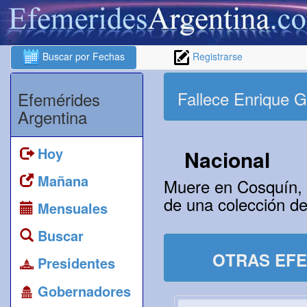
Buscar por Fechas
Registrarse
Fallece Enrique 
Efemérides
Argentina
Hoy
Nacional
Mañana
Muere en Cosquín, P
de una colección de
Mensuales
Buscar
OTRAS EFE
Presidentes
Gobernadores