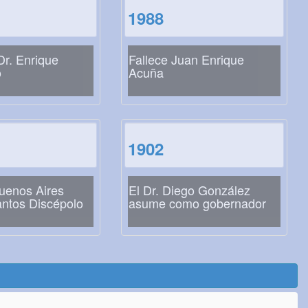
1988
Dr. Enrique
Fallece Juan Enrique
o
Acuña
1902
uenos Aires
El Dr. Diego González
antos Discépolo
asume como gobernador