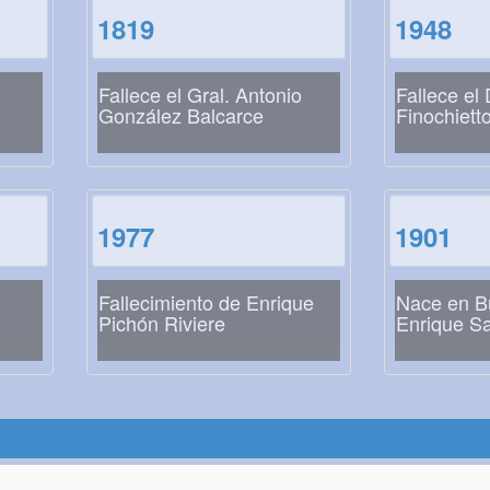
1819
1948
Fallece el Gral. Antonio
Fallece el 
González Balcarce
Finochiett
1977
1901
Fallecimiento de Enrique
Nace en B
Pichón Riviere
Enrique S