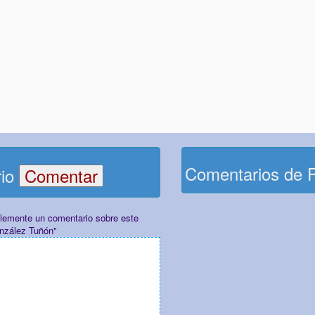
Comentarios de 
rio
plemente un comentario sobre este
onzález Tuñón"