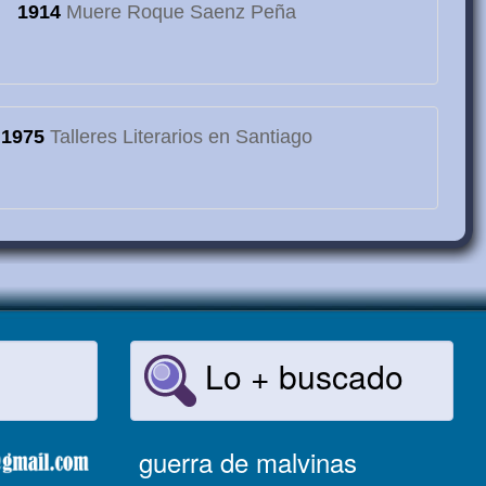
1914
Muere Roque Saenz Peña
1975
Talleres Literarios en Santiago
Lo + buscado
guerra de malvinas