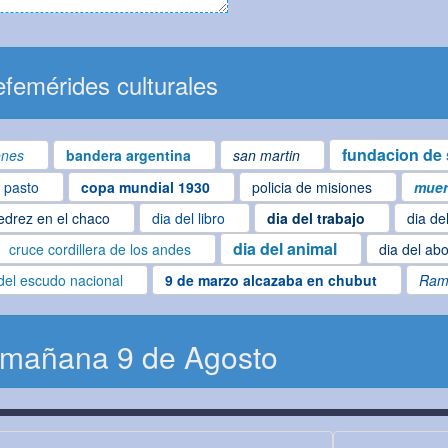
femérides culturales
fundacion de 
ones
bandera argentina
san martin
l pasto
copa mundial 1930
policia de misiones
muer
edrez en el chaco
dia del libro
dia del trabajo
dia de
dia del animal
cruce cordillera de los andes
dia del ab
del escudo nacional
9 de marzo alcazaba en chubut
Ram
 mañana 9 de Agosto