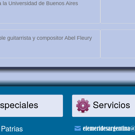
 la Universidad de Buenos Aires
le guitarrista y compositor Abel Fleury
speciales
Servicios
Patrias