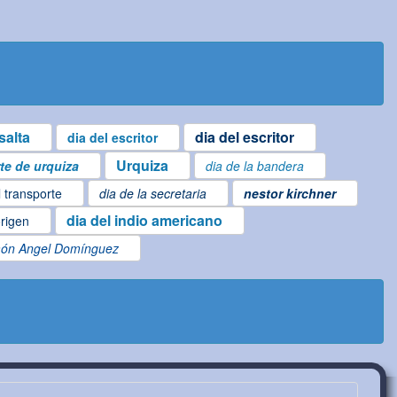
salta
dia del escritor
dia del escritor
Urquiza
te de urquiza
dia de la bandera
l transporte
dia de la secretaria
nestor kirchner
dia del indio americano
origen
ón Angel Domínguez