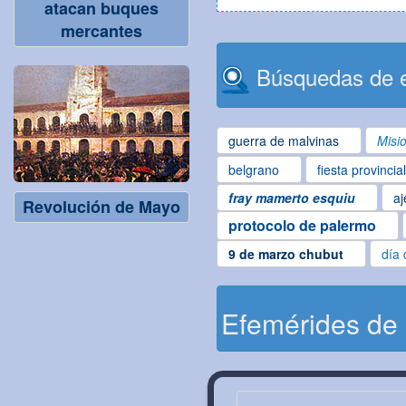
atacan buques
mercantes
Búsquedas de e
guerra de malvinas
Misi
belgrano
fiesta provincia
fray mamerto esquiu
aj
Revolución de Mayo
protocolo de palermo
9 de marzo chubut
día 
Efemérides de