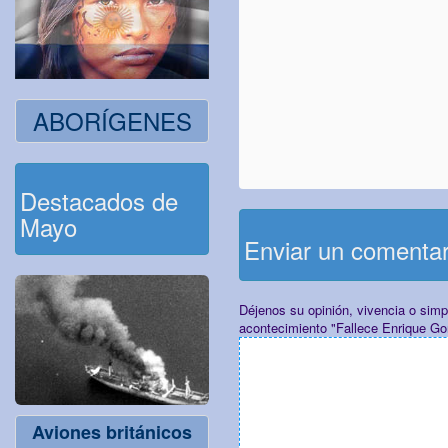
ABORÍGENES
Destacados de
Mayo
Enviar un comenta
Déjenos su opinión, vivencia o sim
acontecimiento "Fallece Enrique G
Aviones británicos