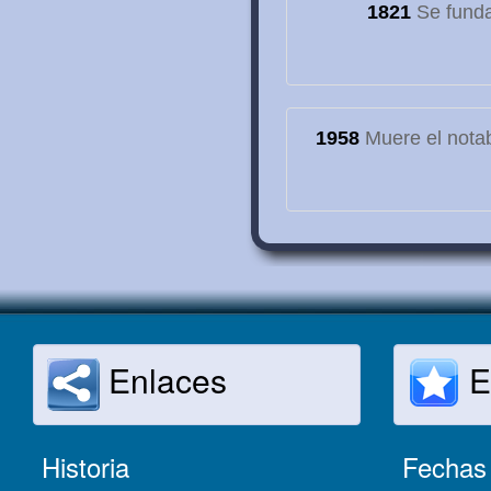
1821
Se funda
1958
Muere el notab
Enlaces
E
Historia
Fechas 