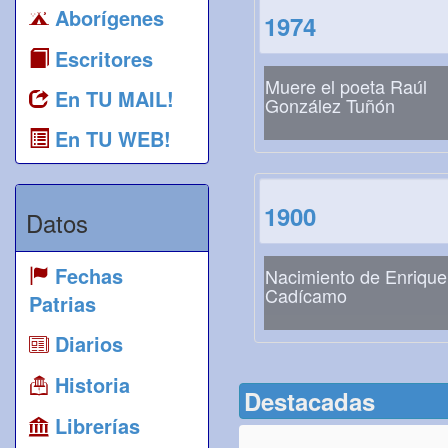
Aborígenes
1974
Escritores
Muere el poeta Raúl
En TU MAIL!
González Tuñón
En TU WEB!
1900
Datos
Fechas
Nacimiento de Enrique
Cadícamo
Patrias
Diarios
Historia
Destacadas
Librerías