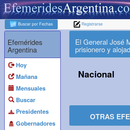
Buscar por Fechas
Registrarse
El General José 
Efemérides
prisionero y aloj
Argentina
Hoy
Nacional
Mañana
Mensuales
Buscar
Presidentes
OTRAS EFE
Gobernadores