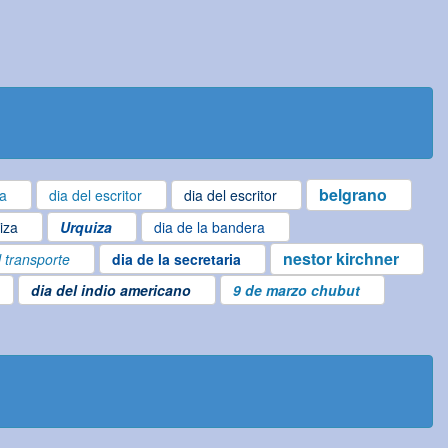
belgrano
ta
dia del escritor
dia del escritor
iza
Urquiza
dia de la bandera
nestor kirchner
l transporte
dia de la secretaria
dia del indio americano
9 de marzo chubut