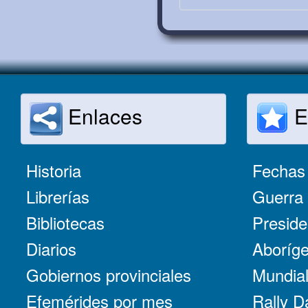
Enlaces
E
Historia
Fechas 
Librerías
Guerra 
Bibliotecas
Preside
Diarios
Aboríge
Gobiernos provinciales
Mundial
Efemérides por mes
Rally D