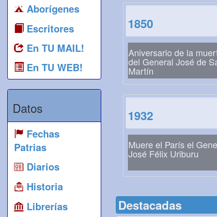
Aborígenes
1850
Escritores
En TU MAIL!
Aniversario de la muer
del General José de S
En TU WEB!
Martín
Datos
1932
Fechas
Muere el París el Gene
Patrias
José Félix Uriburu
Diarios
Historia
Destacadas
Librerías