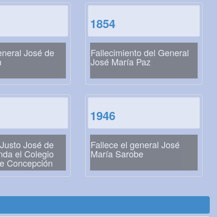
1854
eneral José de
Fallecimiento del General
n
José María Paz
1946
 Justo José de
Fallece el general José
nda el Colegio
María Sarobe
de Concepción
ay