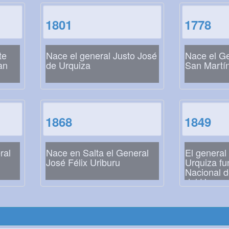
1801
1778
te
Nace el general Justo José
Nace el G
an
de Urquiza
San Martí
1868
1849
ral
Nace en Salta el General
El general
José Félix Uriburu
Urquiza fu
Nacional 
del Urugu