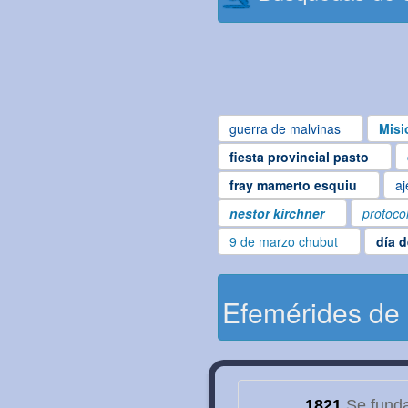
guerra de malvinas
Misi
fiesta provincial pasto
fray mamerto esquiu
aj
nestor kirchner
protoco
9 de marzo chubut
día 
Efemérides de
1821
Se funda