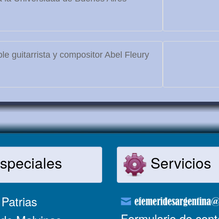
le guitarrista y compositor Abel Fleury
speciales
Servicios
Patrias
Formulario de cont