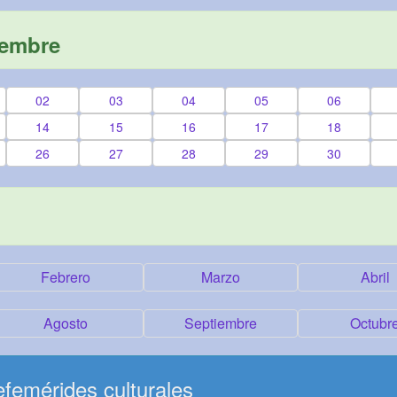
iembre
02
03
04
05
06
14
15
16
17
18
26
27
28
29
30
Febrero
Marzo
Abril
Agosto
Septiembre
Octubr
femérides culturales