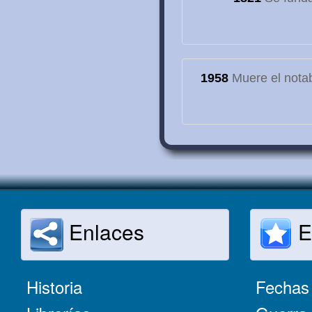
1958
Muere el notab
Enlaces
E
Historia
Fechas 