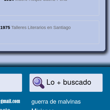
1975
Talleres Literarios en Santiago
Lo + buscado
guerra de malvinas
acto