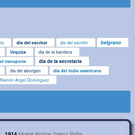
belgrano
lta
dia del escritor
dia del escritor
Urquiza
dia de la bandera
dia de la secretaria
el transporte
dia del aborigen
dia del indio americano
Ramón Angel Domínguez
1914
Muere Roque Saenz Peña