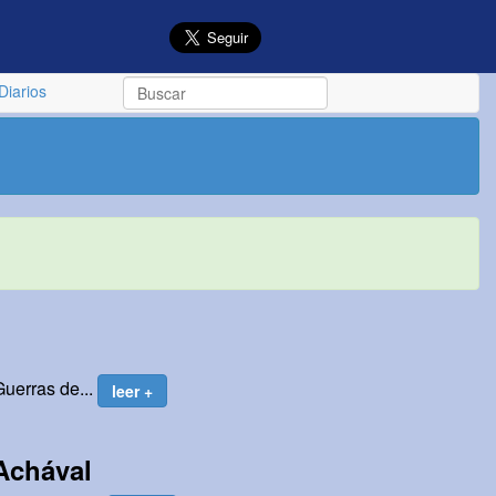
Diarios
Guerras de...
leer +
Achával