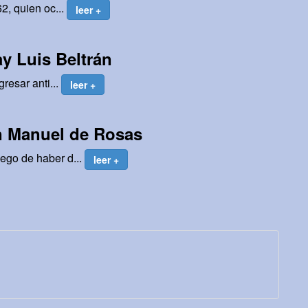
2, quien oc...
leer +
ay Luis Beltrán
resar anti...
leer +
n Manuel de Rosas
ego de haber d...
leer +