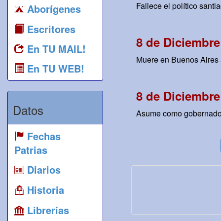
Fallece el político san
Aborígenes
Escritores
8 de Diciembre
En TU MAIL!
Muere en Buenos Aires a 
En TU WEB!
8 de Diciembre
Datos
Asume como gobernador 
Fechas
Patrias
Diarios
Historia
Librerías