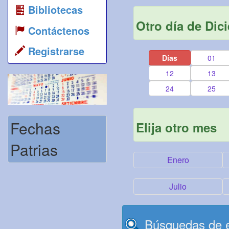
Bibliotecas
Otro día de Dic
Contáctenos
Registrarse
Días
01
12
13
24
25
Fechas
Elija otro mes
Patrias
Enero
Julio
Búsquedas de e