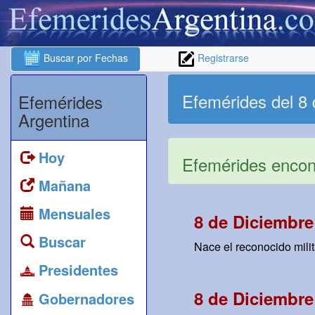
Buscar por Fechas
Registrarse
Efemérides del 8 
Efemérides
Argentina
Hoy
Efemérides encont
Mañana
Mensuales
8 de Diciembre
Buscar
Nace el reconocido milit
Presidentes
8 de Diciembre
Gobernadores