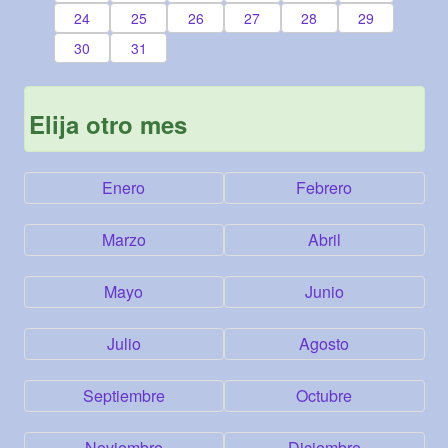
24
25
26
27
28
29
30
31
Elija otro mes
Enero
Febrero
Marzo
Abril
Mayo
Junio
Julio
Agosto
Septiembre
Octubre
Noviembre
Diciembre