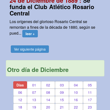
24 de Diciembre de 1889 :
Se
funda el Club Atlético Rosario
Central
Los orígenes del glorioso Rosario Central se
remontan a fines de la década de 1880, según se
pued...
leer +
Ver siguiente página
Otro día de Diciembre
Días
01
02
03
04
05
06
07
08
09
10
11
12
13
14
15
16
17
18
19
20
21
22
23