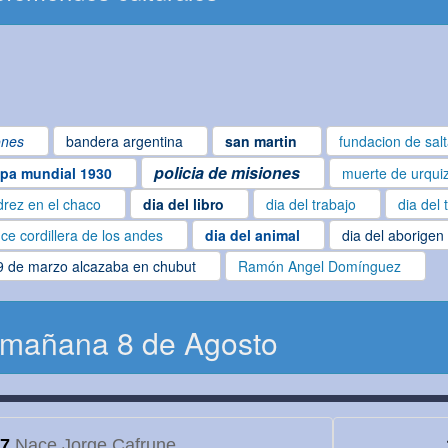
ones
bandera argentina
san martin
fundacion de sal
policia de misiones
pa mundial 1930
muerte de urqui
drez en el chaco
dia del libro
dia del trabajo
dia del 
ce cordillera de los andes
dia del animal
dia del aborigen
9 de marzo alcazaba en chubut
Ramón Angel Domínguez
 mañana 8 de Agosto
7
Nace Jorge Cafrune