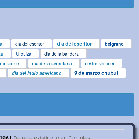
dia del escritor
ta
dia del escritor
belgrano
za
Urquiza
dia de la bandera
transporte
dia de la secretaria
nestor kirchner
9 de marzo chubut
dia del indio americano
1961
Deja de existir el plan Conintes