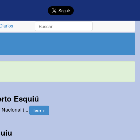
Diarios
erto Esquiú
 Nacional (...
leer +
quiu