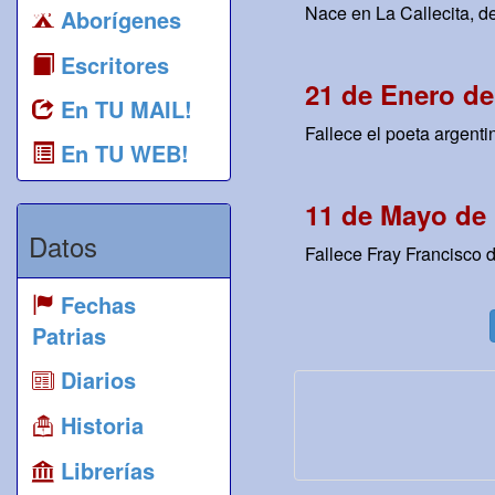
Nace en La Callecita, d
Aborígenes
Escritores
21 de Enero de
En TU MAIL!
Fallece el poeta argent
En TU WEB!
11 de Mayo de 
Datos
Fallece Fray Francisco 
Fechas
Patrias
Diarios
Historia
Librerías