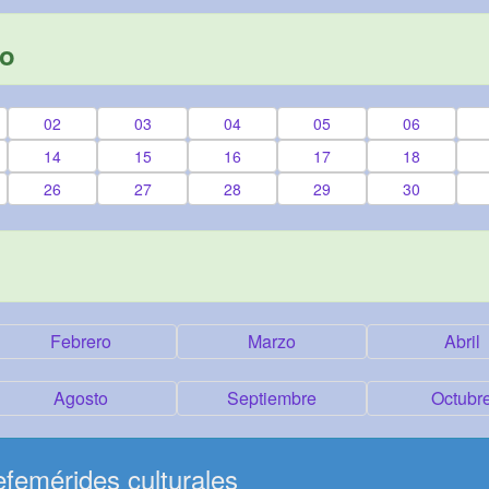
yo
02
03
04
05
06
14
15
16
17
18
26
27
28
29
30
Febrero
Marzo
Abril
Agosto
Septiembre
Octubr
femérides culturales