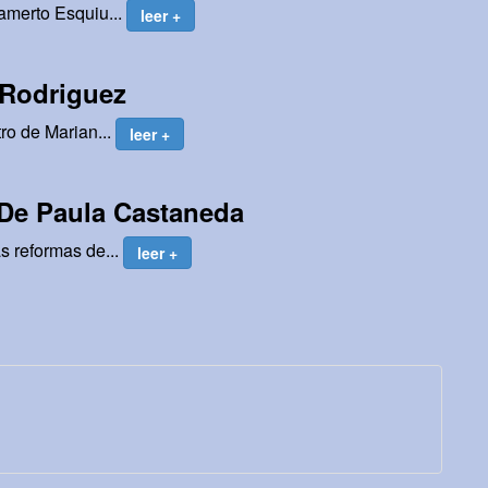
amerto Esquiu...
leer +
 Rodriguez
ro de Marian...
leer +
 De Paula Castaneda
s reformas de...
leer +