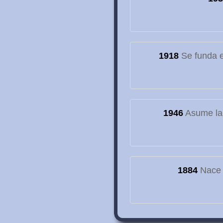
1918
Se funda el
1946
Asume la
1884
Nace e