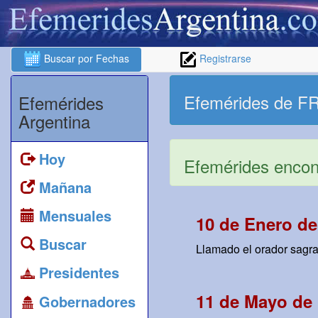
Buscar por Fechas
Registrarse
Efemérides de
Efemérides
Argentina
Hoy
Efemérides encont
Mañana
Mensuales
10 de Enero de
Buscar
Llamado el orador sagrad
Presidentes
11 de Mayo de 
Gobernadores