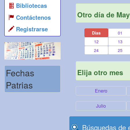
Bibliotecas
Otro día de Ma
Contáctenos
Registrarse
Días
01
12
13
24
25
Fechas
Elija otro mes
Patrias
Enero
Julio
Búsquedas de e