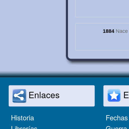
1884
Nace e
Enlaces
E
Historia
Fechas 
Librerías
Guerra 