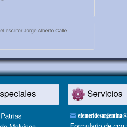
l escritor Jorge Alberto Calle
speciales
Servicios
Patrias
Formulario de cont
de Malvinas