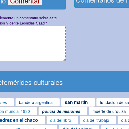
rio
plemente un comentario sobre este
ión Vicente Leonidas Saadi"
femérides culturales
san martin
ones
bandera argentina
fundacion de sa
pa mundial 1930
policia de misiones
muerte de urquiza
jedrez en el chaco
dia del libro
dia del trabajo
dia 