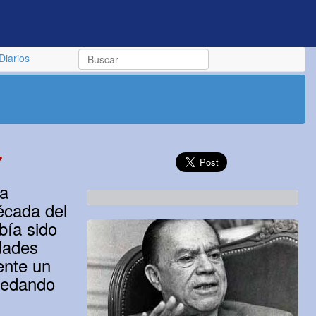
Diarios
7
la
écada del
bía sido
dades
ente un
quedando