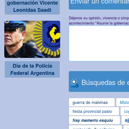
Enviar un comenta
gobernación Vicente
Leonidas Saadi
Déjenos su opinión, vivencia o sim
acontecimiento "Asume la gobernac
Día de la Policía
Federal Argentina
Búsquedas de e
guerra de malvinas
Misi
fiesta provincial pasto
co
a
fray mamerto esquiu