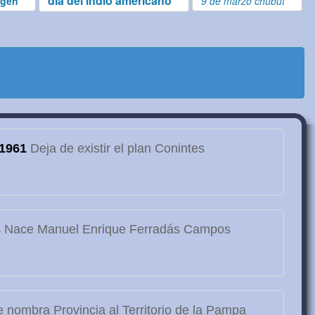
dia del indio americano
igen
9 de marzo chubut
1961
Deja de existir el plan Conintes
3
Nace Manuel Enrique Ferradás Campos
 nombra Provincia al Territorio de la Pampa