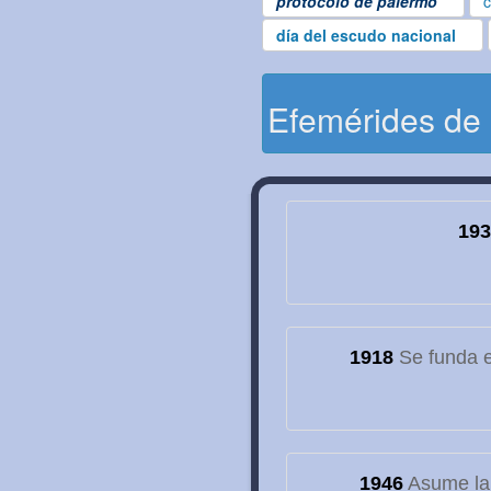
protocolo de palermo
c
día del escudo nacional
Efemérides de
193
1918
Se funda el
1946
Asume la