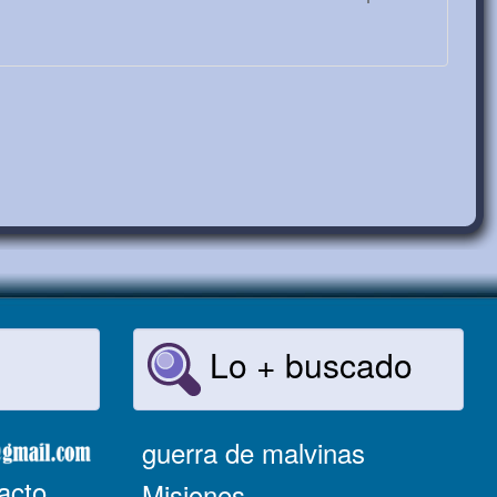
Lo + buscado
guerra de malvinas
acto
Misiones