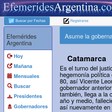
Buscar por Fechas
Registrarse
Asume la goberna
Efemérides
Argentina
Hoy
Catamarca
Mañana
Es el turno del justi
hegemonía política 
Mensuales
80, así Vicente Leo
Buscar
gobernador anterio
también, llega a la
Presidentes
año y medio, fallec
Gobernadores
así nuevamente en 