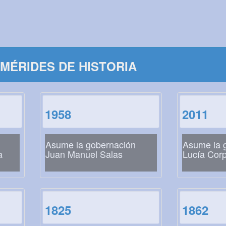
MÉRIDES DE HISTORIA
1958
2011
Asume la gobernación
Asume la 
a
Juan Manuel Salas
Lucía Corp
1825
1862