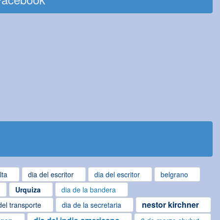
lta
dia del escritor
dia del escritor
belgrano
Urquiza
dia de la bandera
nestor kirchner
del transporte
dia de la secretaria