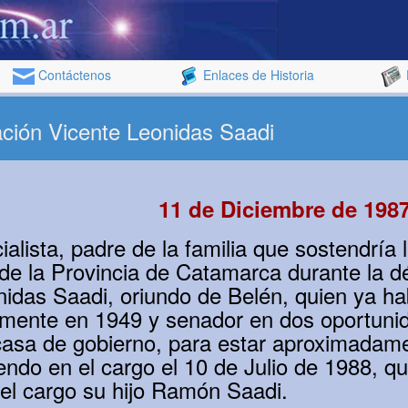
Contáctenos
Enlaces de Historia
ción Vicente Leonidas Saadi
11 de Diciembre de 198
cialista, padre de la familia que sostendría 
de la Provincia de Catamarca durante la d
nidas Saadi, oriundo de Belén, quien ya ha
rmente en 1949 y senador en dos oportuni
 casa de gobierno, para estar aproximadam
iendo en el cargo el 10 de Julio de 1988, 
el cargo su hijo Ramón Saadi.