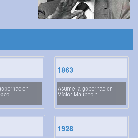
1863
gobernación
Asume la gobernación
acci
Víctor Maubecin
1928