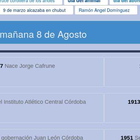
dia del animal
ruce cordillera de los andes
dia del abor
9 de marzo alcazaba en chubut
Ramón Angel Domínguez
 mañana 8 de Agosto
7
Nace Jorge Cafrune
 Instituto Atlético Central Córdoba
191
 gobernación Juan León Córdoba
1951
Se