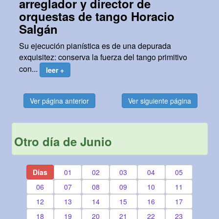
arreglador y director de
orquestas de tango Horacio
Salgán
Su ejecución pianística es de una depurada
exquisitez: conserva la fuerza del tango primitivo
con...
leer +
Ver página anterior
Ver siguiente página
Otro día de Junio
Días
01
02
03
04
05
06
07
08
09
10
11
12
13
14
15
16
17
18
19
20
21
22
23