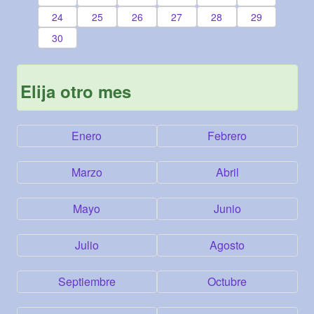
24
25
26
27
28
29
30
Elija otro mes
Enero
Febrero
Marzo
Abril
Mayo
Junio
Julio
Agosto
Septiembre
Octubre