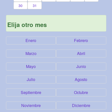
30
31
Elija otro mes
Enero
Febrero
Marzo
Abril
Mayo
Junio
Julio
Agosto
Septiembre
Octubre
Noviembre
Diciembre