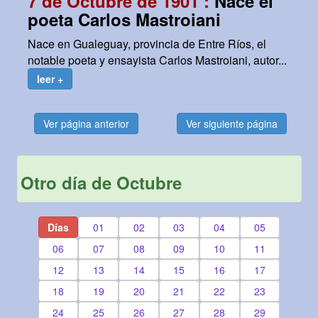
7 de Octubre de 1901 :
Nace el
poeta Carlos Mastroiani
Nace en Gualeguay, provincia de Entre Ríos, el
notable poeta y ensayista Carlos Mastroiani, autor...
leer +
Ver página anterior
Ver siguiente página
Otro día de Octubre
Días
01
02
03
04
05
06
07
08
09
10
11
12
13
14
15
16
17
18
19
20
21
22
23
24
25
26
27
28
29