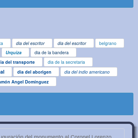
ta
dia del escritor
dia del escritor
belgrano
Urquiza
dia de la bandera
ia del transporte
dia de la secretaria
al
dia del aborigen
dia del indio americano
amón Angel Domínguez
uguración del monumento al Coronel Lorenzo