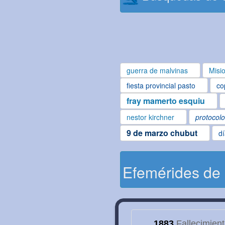
guerra de malvinas
Misi
fiesta provincial pasto
co
fray mamerto esquiu
nestor kirchner
protocol
9 de marzo chubut
d
Efemérides de
1883
Fallecimien