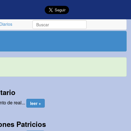
Diarios
tario
to de real...
leer +
ones Patricios