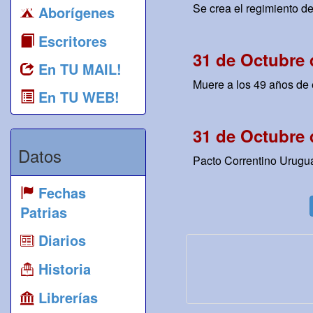
Se crea el regimiento de
Aborígenes
Escritores
31 de Octubre 
En TU MAIL!
Muere a los 49 años de e
En TU WEB!
31 de Octubre 
Datos
Pacto Correntino Urugua
Fechas
Patrias
Diarios
Historia
Librerías