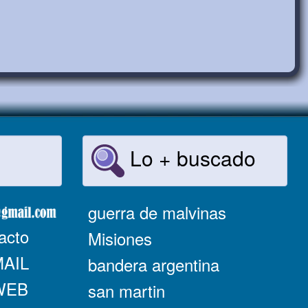
Lo + buscado
guerra de malvinas
acto
Misiones
MAIL
bandera argentina
 WEB
san martin