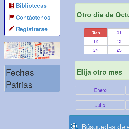
Bibliotecas
Otro día de Oct
Contáctenos
Registrarse
Días
01
12
13
24
25
Fechas
Elija otro mes
Patrias
Enero
Julio
Búsquedas de e