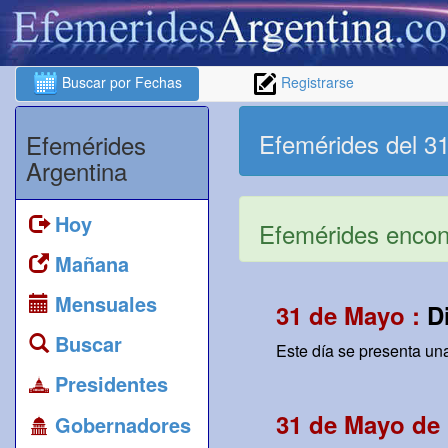
Buscar por Fechas
Registrarse
Efemérides del 3
Efemérides
Argentina
Hoy
Efemérides encont
Mañana
Mensuales
31 de Mayo :
D
Buscar
Este día se presenta un
Presidentes
31 de Mayo de 
Gobernadores