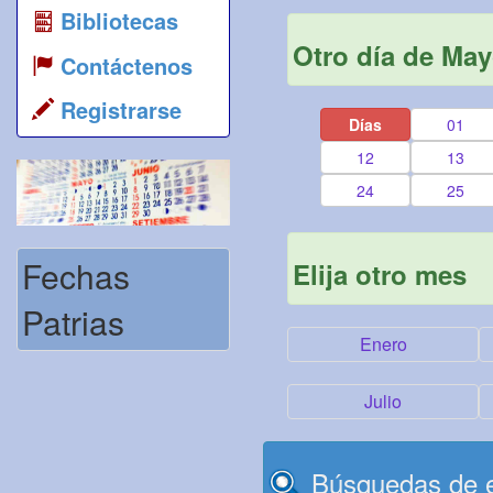
Bibliotecas
Otro día de Ma
Contáctenos
Registrarse
Días
01
12
13
24
25
Fechas
Elija otro mes
Patrias
Enero
Julio
Búsquedas de e