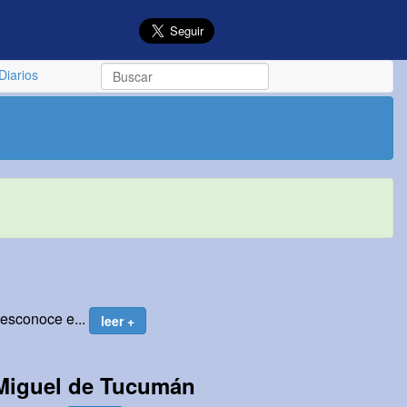
Diarios
desconoce e...
leer +
 Miguel de Tucumán