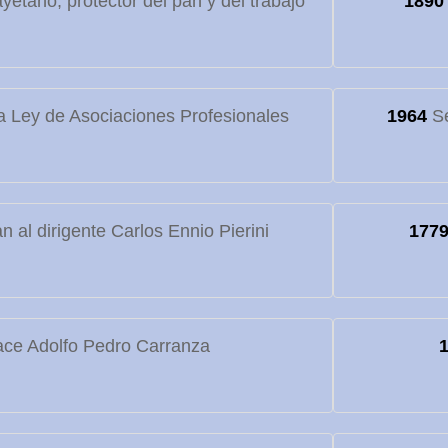
etano, protector del pan y del trabajo
1890
 Ley de Asociaciones Profesionales
1964
Se
 al dirigente Carlos Ennio Pierini
177
ce Adolfo Pedro Carranza