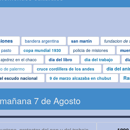
siones
bandera argentina
san martin
fundacion de 
l pasto
copa mundial 1930
policia de misiones
muer
ajedrez en el chaco
dia del libro
dia del trabajo
di
dia del an
lo de palermo
cruce cordillera de los andes
Ra
del escudo nacional
9 de marzo alcazaba en chubut
 mañana 7 de Agosto