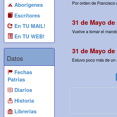
Por orden de Francisco d
Aborígenes
Escritores
31 de Mayo de 
En TU MAIL!
Vuelve a tomar el mando
En TU WEB!
31 de Mayo de 
Datos
Estuvo poco más de un a
Fechas
Patrias
Diarios
Historia
Librerías