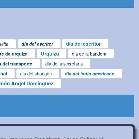
dia del escritor
salta
dia del escritor
Urquiza
te de urquiza
dia de la bandera
a del transporte
dia de la secretaria
imal
dia del aborigen
dia del indio americano
món Angel Domínguez