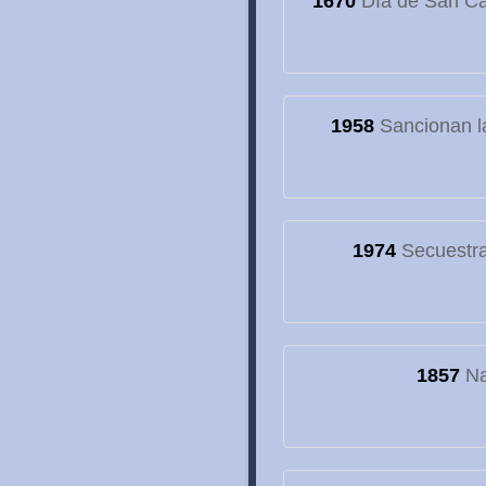
1670
Día de San Cay
1958
Sancionan la
1974
Secuestran
1857
Na