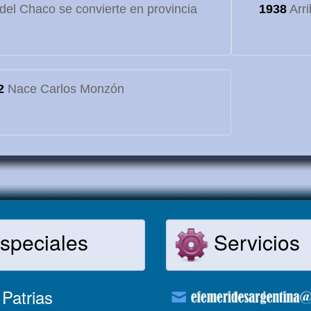
o del Chaco se convierte en provincia
1938
Arri
2
Nace Carlos Monzón
speciales
Servicios
Patrias