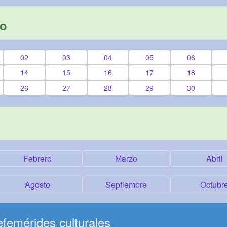
yo
02
03
04
05
06
14
15
16
17
18
26
27
28
29
30
Febrero
Marzo
Abril
Agosto
Septiembre
Octubr
femérides culturales