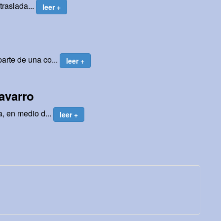
traslada...
leer +
arte de una co...
leer +
avarro
, en medio d...
leer +