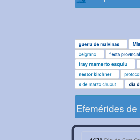
Mi
guerra de malvinas
belgrano
fiesta provincia
fray mamerto esquiu
nestor kirchner
protoco
9 de marzo chubut
día 
Efemérides de