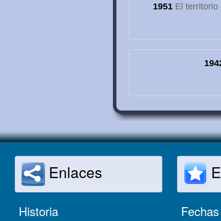
1951
El territori
194
Enlaces
E
Historia
Fechas 