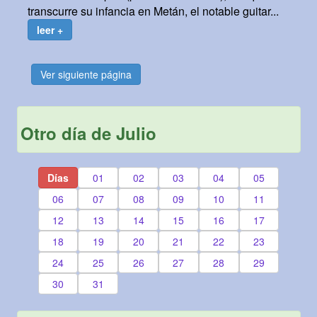
transcurre su infancia en Metán, el notable guitar...
leer +
Ver siguiente página
Otro día de Julio
Días
01
02
03
04
05
06
07
08
09
10
11
12
13
14
15
16
17
18
19
20
21
22
23
24
25
26
27
28
29
30
31