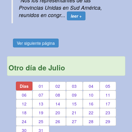
"Nos los representantes de las
Provincias Unidas en Sud América,
reunidos en congr...
leer +
Ver siguiente página
Otro día de Julio
Días
01
02
03
04
05
06
07
08
09
10
11
12
13
14
15
16
17
18
19
20
21
22
23
24
25
26
27
28
29
30
31