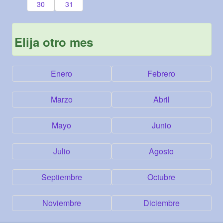
30
31
Elija otro mes
Enero
Febrero
Marzo
Abril
Mayo
Junio
Julio
Agosto
Septiembre
Octubre
Noviembre
Diciembre