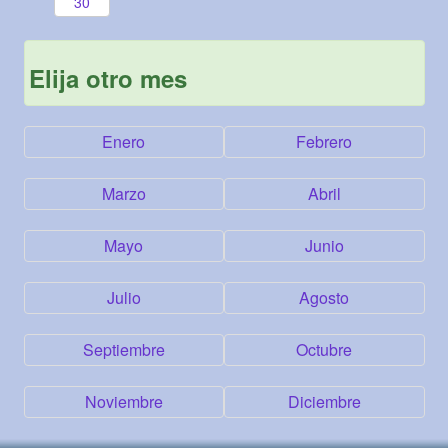
30
Elija otro mes
Enero
Febrero
Marzo
Abril
Mayo
Junio
Julio
Agosto
Septiembre
Octubre
Noviembre
Diciembre