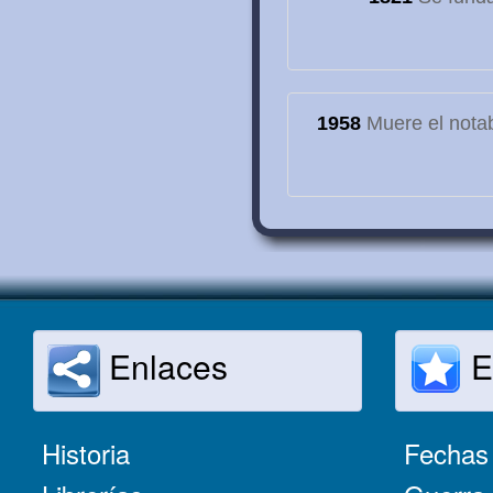
1958
Muere el notab
Enlaces
E
Historia
Fechas 