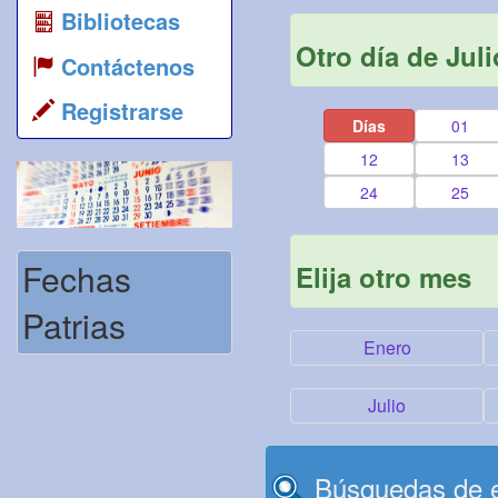
Bibliotecas
Otro día de Juli
Contáctenos
Registrarse
Días
01
12
13
24
25
Fechas
Elija otro mes
Patrias
Enero
Julio
Búsquedas de e