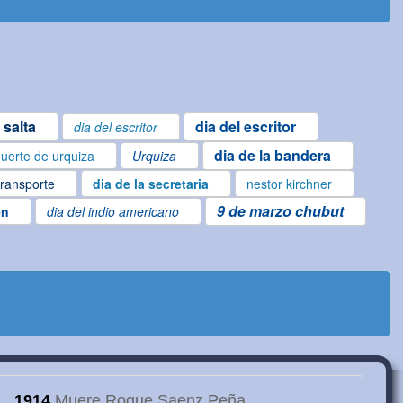
 salta
dia del escritor
dia del escritor
dia de la bandera
uerte de urquiza
Urquiza
transporte
dia de la secretaria
nestor kirchner
9 de marzo chubut
en
dia del indio americano
1914
Muere Roque Saenz Peña