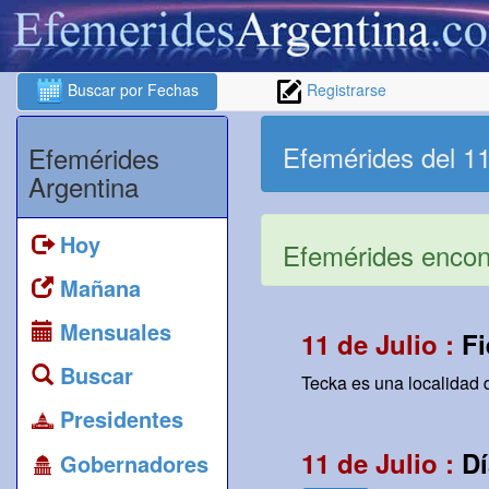
Buscar por Fechas
Registrarse
Efemérides del 11
Efemérides
Argentina
Hoy
Efemérides encont
Mañana
Mensuales
11 de Julio :
Fi
Buscar
Tecka es una localidad d
Presidentes
11 de Julio :
Dí
Gobernadores