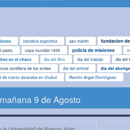
fundacion de
iones
bandera argentina
san martin
policia de misiones
al pasto
copa mundial 1930
m
drez en el chaco
dia del libro
dia del trabajo
dia del 
ruce cordillera de los andes
dia del animal
dia del aborig
9 de marzo alcazaba en chubut
Ramón Angel Domínguez
 mañana 9 de Agosto
 la Universidad de Buenos Aires