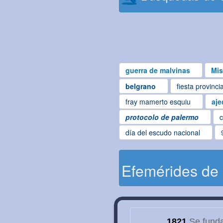
guerra de malvinas
Mis
belgrano
fiesta provinci
fray mamerto esquiu
aje
protocolo de palermo
c
día del escudo nacional
Efemérides de
1821
Se funda