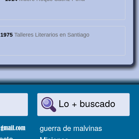
1975
Talleres Literarios en Santiago
Lo + buscado
guerra de malvinas
acto