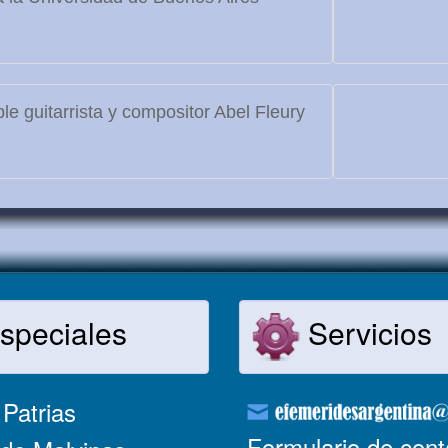
le guitarrista y compositor Abel Fleury
speciales
Servicios
Patrias
Formulario de cont