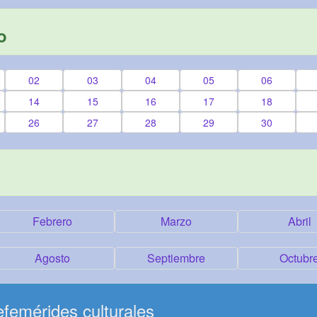
o
02
03
04
05
06
14
15
16
17
18
26
27
28
29
30
Febrero
Marzo
Abril
Agosto
Septiembre
Octubr
femérides culturales