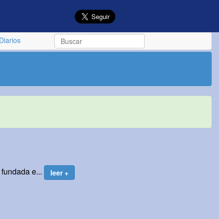
Diarios
 fundada e...
leer +