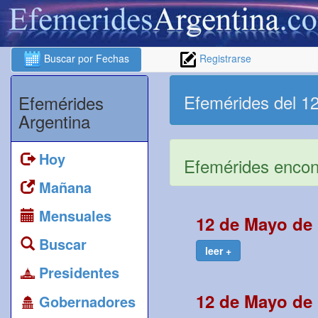
Buscar por Fechas
Registrarse
Efemérides del 1
Efemérides
Argentina
Hoy
Efemérides encont
Mañana
Mensuales
12 de Mayo de 
Buscar
leer +
Presidentes
12 de Mayo de 
Gobernadores