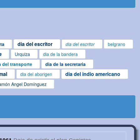
dia del escritor
ta
dia del escritor
belgrano
a
Urquiza
dia de la bandera
a del transporte
dia de la secretaria
imal
dia del indio americano
dia del aborigen
amón Angel Domínguez