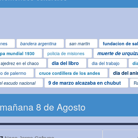
ones
bandera argentina
san martin
fundacion de sal
muerte de urquiz
pa mundial 1930
policia de misiones
dia del libro
ajedrez en el chaco
dia del trabajo
di
dia del an
lo de palermo
cruce cordillera de los andes
9 de marzo alcazaba en chubut
el escudo nacional
R
 mañana 8 de Agosto