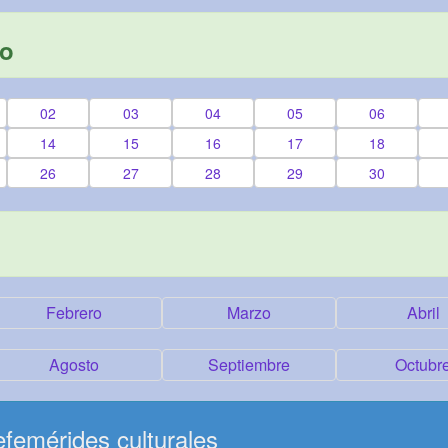
yo
02
03
04
05
06
14
15
16
17
18
26
27
28
29
30
Febrero
Marzo
Abril
Agosto
Septiembre
Octubr
femérides culturales