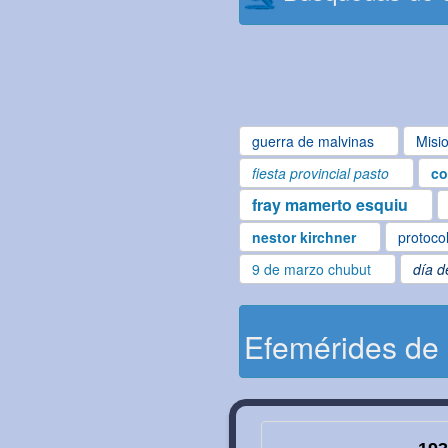
guerra de malvinas
Misi
fiesta provincial pasto
co
fray mamerto esquiu
nestor kirchner
protoco
9 de marzo chubut
día d
Efemérides de