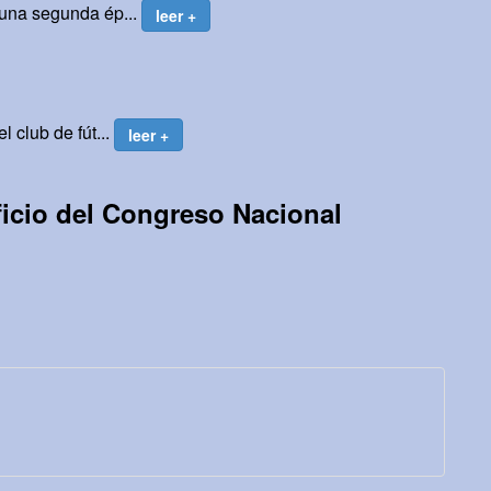
 una segunda ép...
leer +
 club de fút...
leer +
ficio del Congreso Nacional