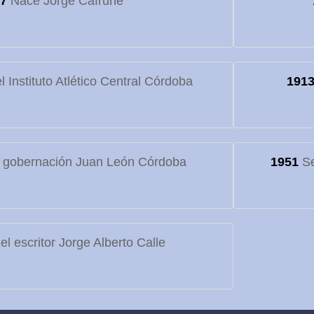
7
Nace Jorge Cafrune
 Instituto Atlético Central Córdoba
191
 gobernación Juan León Córdoba
1951
Se
l escritor Jorge Alberto Calle