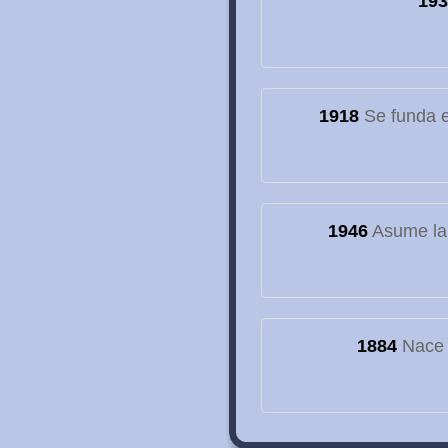
193
1918
Se funda el
1946
Asume la
1884
Nace e