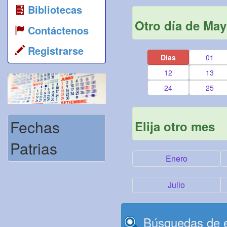
Bibliotecas
Otro día de Ma
Contáctenos
Registrarse
Días
01
12
13
24
25
Fechas
Elija otro mes
Patrias
Enero
Julio
Búsquedas de e