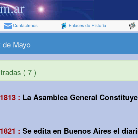
Contáctenos
Enlaces de Historia
2 de Mayo
radas ( 7 )
1813 :
La Asamblea General Constituye
1821 :
Se edita en Buenos Aires el diar