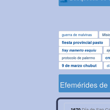
guerra de malvinas
Misi
fiesta provincial pasto
fray mamerto esquiu
aj
cr
protocolo de palermo
9 de marzo chubut
d
Efemérides de
1670
Día de San Cay