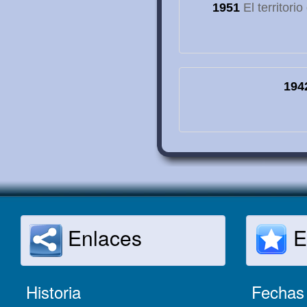
1951
El territori
194
Enlaces
E
Historia
Fechas 