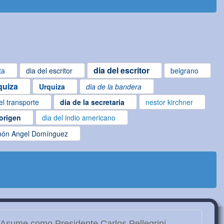
dia del escritor
ta
dia del escritor
belgrano
quiza
Urquiza
dia de la bandera
el transporte
dia de la secretaria
nestor kirchner
borigen
dia del indio americano
ón Angel Domínguez
Asume como Presidente Carlos Pellegrini