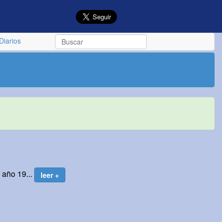
Diarios
l año 19...
leer +