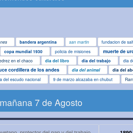
ones
bandera argentina
san martin
fundacion de sal
muerte de ur
copa mundial 1930
policia de misiones
edrez en el chaco
dia del libro
dia del trabajo
dia d
uce cordillera de los andes
dia del animal
dia del a
ía del escudo nacional
9 de marzo alcazaba en chubut
Ram
 mañana 7 de Agosto
etano, protector del pan y del trabajo
1890