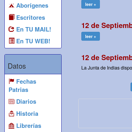
Aborígenes
leer +
Escritores
12 de Septiemb
En TU MAIL!
leer +
En TU WEB!
12 de Septiemb
Datos
La Junta de Indias disp
Fechas
Patrias
Diarios
Historia
Librerías