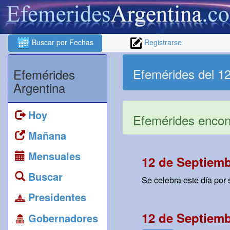
Buscar por Fechas
Registrarse
Efemérides del 1
Efemérides
Argentina
Hoy
Efemérides encont
Mañana
Mensuales
12 de Septiemb
Buscar
Se celebra este día por 
Presidentes
12 de Septiemb
Gobernadores