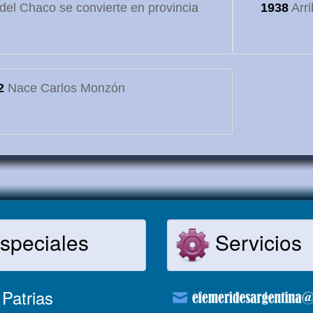
o del Chaco se convierte en provincia
1938
Arri
2
Nace Carlos Monzón
speciales
Servicios
Patrias