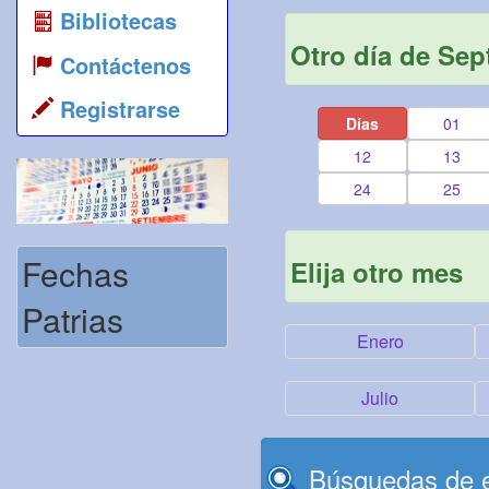
Bibliotecas
Otro día de Sep
Contáctenos
Registrarse
Días
01
12
13
24
25
Fechas
Elija otro mes
Patrias
Enero
Julio
Búsquedas de e