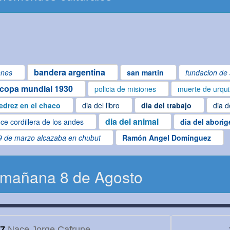
bandera argentina
ones
san martin
fundacion de 
copa mundial 1930
policia de misiones
muerte de urqu
edrez en el chaco
dia del libro
dia del trabajo
dia d
dia del animal
ce cordillera de los andes
dia del abori
9 de marzo alcazaba en chubut
Ramón Angel Domínguez
 mañana 8 de Agosto
7
Nace Jorge Cafrune