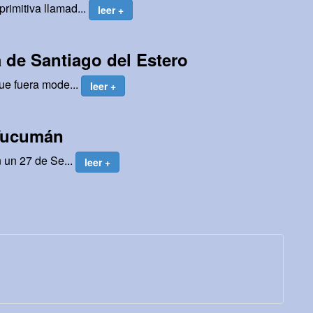
rimitiva llamad...
leer +
 de Santiago del Estero
ue fuera mode...
leer +
 Tucumán
 un 27 de Se...
leer +