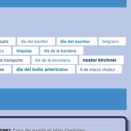
salta
dia del escritor
dia del escritor
belgrano
iza
Urquiza
dia de la bandera
nestor kirchner
el transporte
dia de la secretaria
dia del indio americano
gen
9 de marzo chubut
1961
Deja de existir el plan Conintes