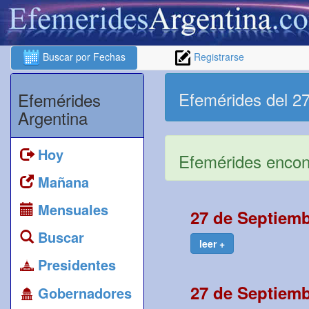
Buscar por Fechas
Registrarse
Efemérides del 2
Efemérides
Argentina
Hoy
Efemérides encont
Mañana
Mensuales
27 de Septiemb
Buscar
leer +
Presidentes
27 de Septiemb
Gobernadores