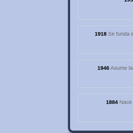
1918
Se funda el
1946
Asume la
1884
Nace e