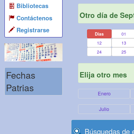
Bibliotecas
Otro día de Sep
Contáctenos
Registrarse
Días
01
12
13
24
25
Fechas
Elija otro mes
Patrias
Enero
Julio
Búsquedas de e