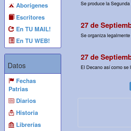
Se produce la Segunda F
Aborígenes
Escritores
27 de Septiemb
En TU MAIL!
Se organiza legalmente 
En TU WEB!
27 de Septiemb
Datos
El Decano así como se l
Fechas
Patrias
Diarios
Historia
Librerías