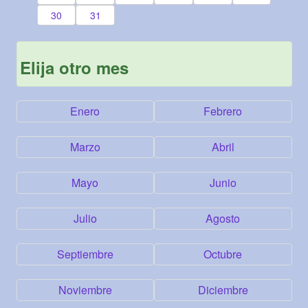
30
31
Elija otro mes
Enero
Febrero
Marzo
Abril
Mayo
Junio
Julio
Agosto
Septiembre
Octubre
Noviembre
Diciembre