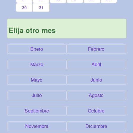
30
31
Elija otro mes
Enero
Febrero
Marzo
Abril
Mayo
Junio
Julio
Agosto
Septiembre
Octubre
Noviembre
Diciembre