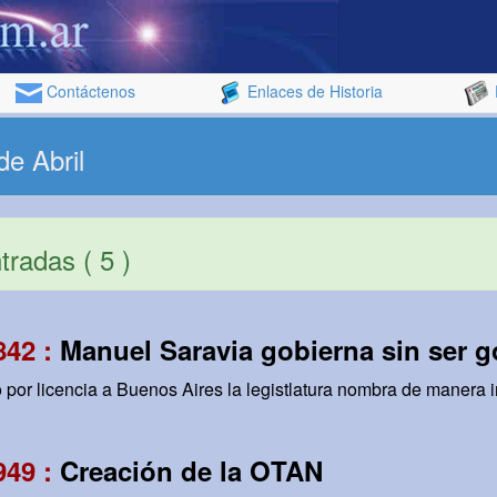
Contáctenos
Enlaces de Historia
de Abril
radas ( 5 )
842 :
Manuel Saravia gobierna sin ser 
o por licencia a Buenos Aires la legistlatura nombra de manera in
949 :
Creación de la OTAN