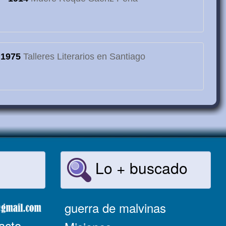
1975
Talleres Literarios en Santiago
Lo + buscado
guerra de malvinas
acto