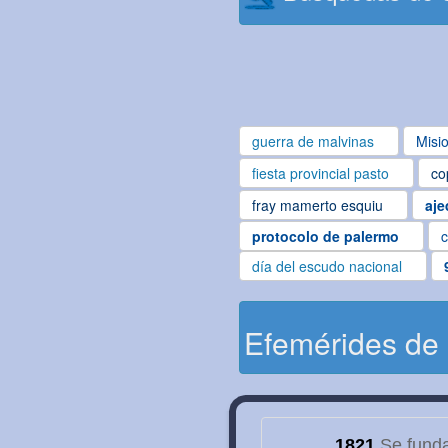
guerra de malvinas
Misi
fiesta provincial pasto
co
fray mamerto esquiu
aje
protocolo de palermo
c
día del escudo nacional
Efemérides de
1821
Se funda