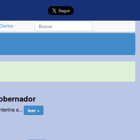
Diarios
gobernador
terina a...
leer +