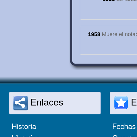
1958
Muere el notab
Enlaces
E
Historia
Fechas 