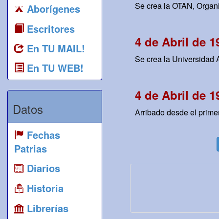
Se crea la OTAN, Organiz
Aborígenes
Escritores
4 de Abril de 1
En TU MAIL!
Se crea la Universidad 
En TU WEB!
4 de Abril de 1
Datos
Arribado desde el prime
Fechas
Patrias
Diarios
Historia
Librerías