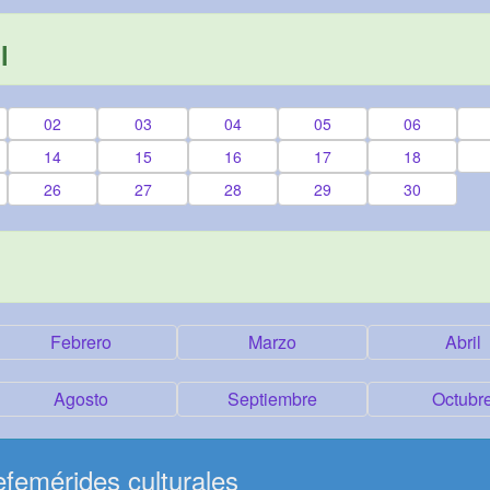
l
02
03
04
05
06
14
15
16
17
18
26
27
28
29
30
Febrero
Marzo
Abril
Agosto
Septiembre
Octubr
femérides culturales