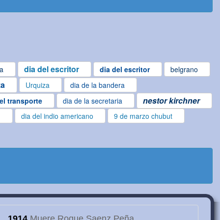
dia del escritor
ta
dia del escritor
belgrano
za
Urquiza
dia de la bandera
nestor kirchner
el transporte
dia de la secretaria
n
dia del indio americano
9 de marzo chubut
1914
Muere Roque Saenz Peña