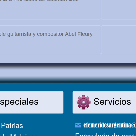
le guitarrista y compositor Abel Fleury
speciales
Servicios
Patrias
Formulario de cont