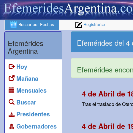
Buscar por Fechas
Registrarse
Efemérides del 4 
Efemérides
Argentina
Hoy
Efemérides encont
Mañana
Mensuales
4 de Abril de 1
Buscar
Tras el traslado de Oter
Presidentes
4 de Abril de 1
Gobernadores