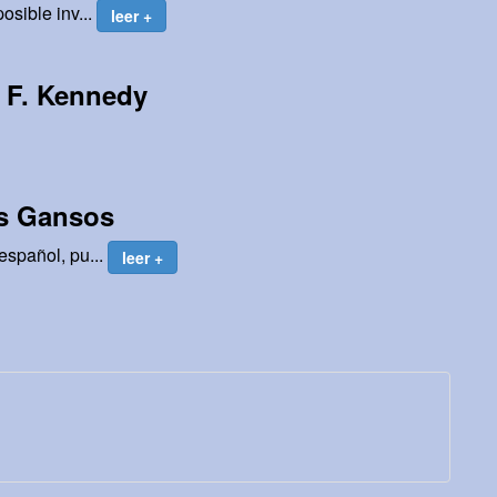
osible inv...
leer +
 F. Kennedy
os Gansos
español, pu...
leer +