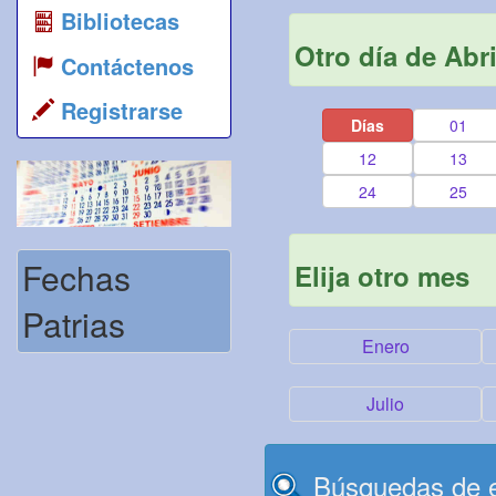
Bibliotecas
Otro día de Abri
Contáctenos
Registrarse
Días
01
12
13
24
25
Fechas
Elija otro mes
Patrias
Enero
Julio
Búsquedas de e