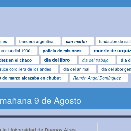
ones
bandera argentina
san martin
fundacion de sal
muerte de urqui
pa mundial 1930
policia de misiones
dia del libro
drez en el chaco
dia del trabajo
dia d
ruce cordillera de los andes
dia del animal
dia del aborige
9 de marzo alcazaba en chubut
Ramón Angel Domínguez
 mañana 9 de Agosto
 la Universidad de Buenos Aires