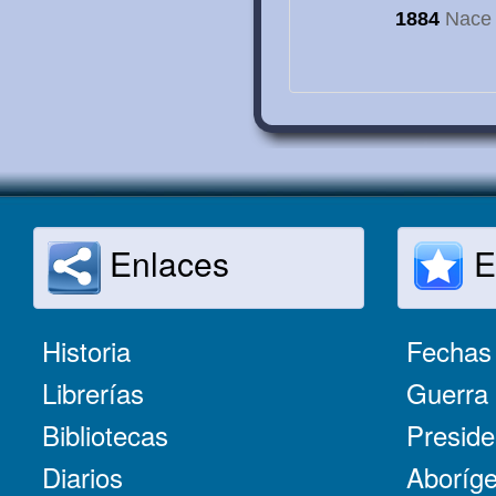
1884
Nace e
Enlaces
E
Historia
Fechas 
Librerías
Guerra 
Bibliotecas
Preside
Diarios
Aboríge