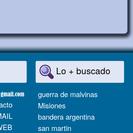
Lo + buscado
guerra de malvinas
acto
Misiones
MAIL
bandera argentina
 WEB
san martin