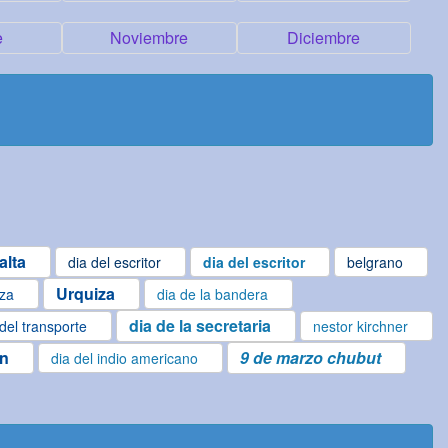
e
Noviembre
Diciembre
alta
dia del escritor
dia del escritor
belgrano
Urquiza
iza
dia de la bandera
dia de la secretaria
 del transporte
nestor kirchner
en
9 de marzo chubut
dia del indio americano