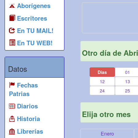
Aborígenes
Escritores
En TU MAIL!
En TU WEB!
Otro día de Abri
Datos
Días
01
12
13
Fechas
24
25
Patrias
Diarios
Elija otro mes
Historia
Librerías
Enero