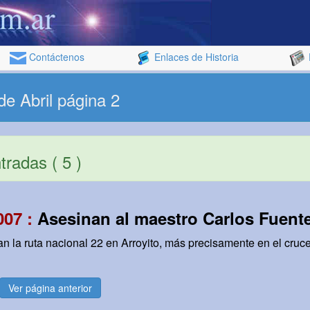
Contáctenos
Enlaces de Historia
de Abril página 2
radas ( 5 )
007 :
Asesinan al maestro Carlos Fuent
 la ruta nacional 22 en Arroyito, más precisamente en el cruce 
Ver página anterior