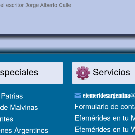
l escritor Jorge Alberto Calle
speciales
Servicios
Patrias
Formulario de cont
de Malvinas
Efemérides en tu 
ntes
Efemérides en tu
nes Argentinos