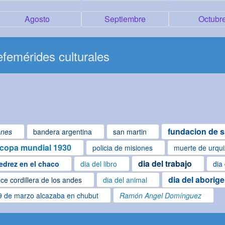
Agosto
Septiembre
Octubr
femérides culturales
fundacion de s
ones
bandera argentina
san martin
copa mundial 1930
policia de misiones
muerte de urqu
dia del trabajo
edrez en el chaco
dia del libro
dia
dia del aborig
ce cordillera de los andes
dia del animal
9 de marzo alcazaba en chubut
Ramón Angel Domínguez