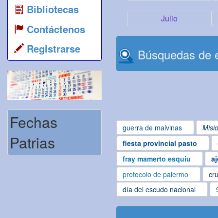
Bibliotecas
Julio
Contáctenos
Registrarse
Búsquedas de e
Fechas
guerra de malvinas
Misi
Patrias
fiesta provincial pasto
fray mamerto esquiu
aj
protocolo de palermo
cru
día del escudo nacional