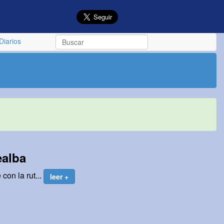
Diarios
ealba
con la rut...
leer +