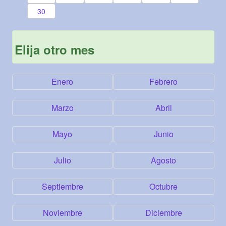
30
Elija otro mes
Enero
Febrero
Marzo
Abril
Mayo
Junio
Julio
Agosto
Septiembre
Octubre
Noviembre
Diciembre