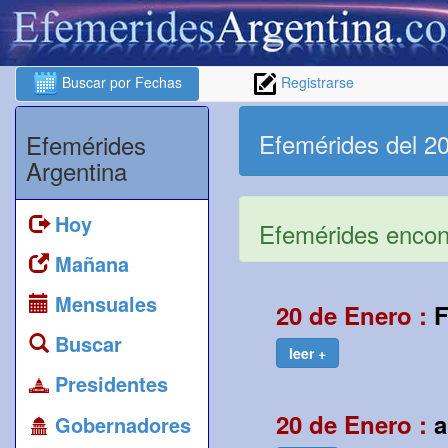
Buscar por Fechas
Registrarse
Efemérides del 2
Efemérides
Argentina
Hoy
Efemérides encont
Mañana
Mensuales
20 de Enero :
F
Buscar
leer +
Presidentes
20 de Enero :
a
Gobernadores