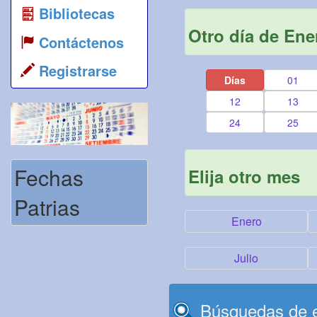
Bibliotecas
Otro día de Ene
Contáctenos
Registrarse
Días
01
12
13
24
25
Fechas
Elija otro mes
Patrias
Enero
Julio
Búsquedas de e