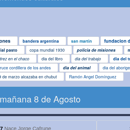
iones
fundacion d
bandera argentina
san martin
cial pasto
copa mundial 1930
policia de misiones
m
drez en el chaco
dia del libro
dia del trabajo
dia del 
ruce cordillera de los andes
dia del animal
dia del aborig
9 de marzo alcazaba en chubut
Ramón Angel Domínguez
 mañana 8 de Agosto
7
Nace Jorge Cafrune