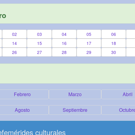
ro
02
03
04
05
06
14
15
16
17
18
26
27
28
29
30
Febrero
Marzo
Abril
Agosto
Septiembre
Octubr
femérides culturales