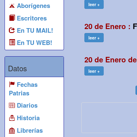
Aborígenes
leer +
Escritores
20 de Enero :
F
En TU MAIL!
leer +
En TU WEB!
20 de Enero de
Datos
leer +
Fechas
Patrias
Diarios
Historia
Librerías