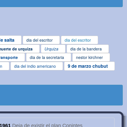
e salta
dia del escritor
dia del escritor
uerte de urquiza
Urquiza
dia de la bandera
transporte
dia de la secretaria
nestor kirchner
9 de marzo chubut
en
dia del indio americano
1961
Deja de existir el plan Conintes