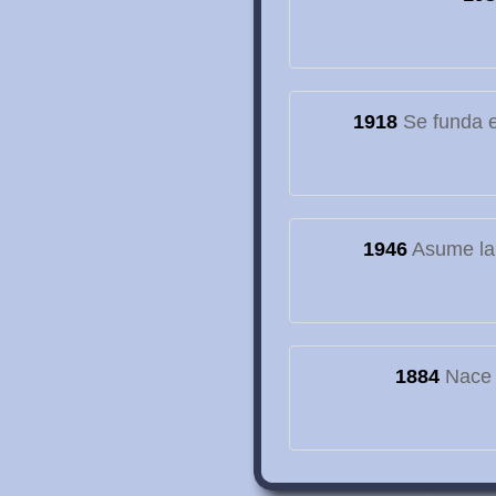
1918
Se funda el
1946
Asume la
1884
Nace e