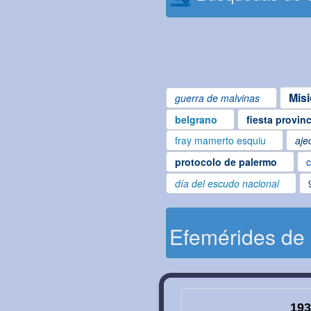
Mis
guerra de malvinas
belgrano
fiesta provin
fray mamerto esquiu
aje
protocolo de palermo
c
día del escudo nacional
Efemérides de
193