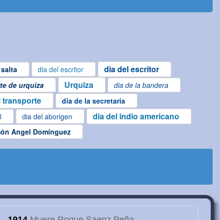
dia del escritor
salta
dia del escritor
Urquiza
te de urquiza
dia de la bandera
l transporte
dia de la secretaria
dia del indio americano
l
dia del aborigen
ón Angel Domínguez
1914
Muere Roque Saenz Peña