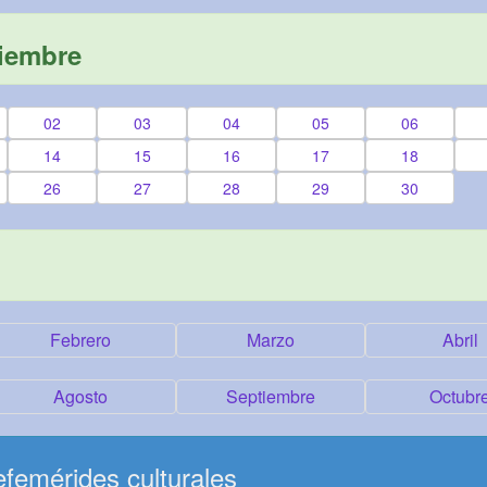
viembre
02
03
04
05
06
14
15
16
17
18
26
27
28
29
30
Febrero
Marzo
Abril
Agosto
Septiembre
Octubr
femérides culturales