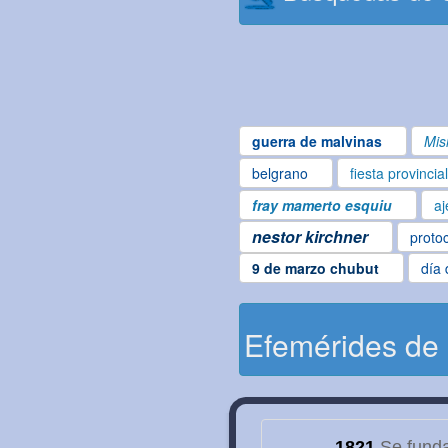
guerra de malvinas
Mis
belgrano
fiesta provincia
fray mamerto esquiu
aj
nestor kirchner
proto
9 de marzo chubut
día 
Efemérides de
1821
Se funda