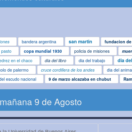
san martin
iones
bandera argentina
fundacion de 
l pasto
copa mundial 1930
policia de misiones
muer
dia de
edrez en el chaco
dia del libro
dia del trabajo
colo de palermo
cruce cordillera de los andes
dia del anima
del escudo nacional
9 de marzo alcazaba en chubut
Ram
 mañana 9 de Agosto
 la Universidad de Buenos Aires