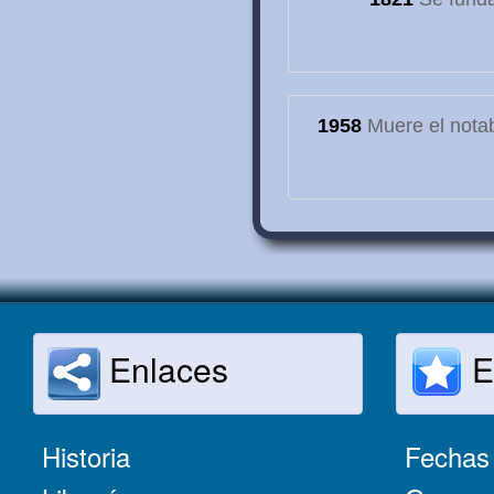
1958
Muere el notab
Enlaces
E
Historia
Fechas 