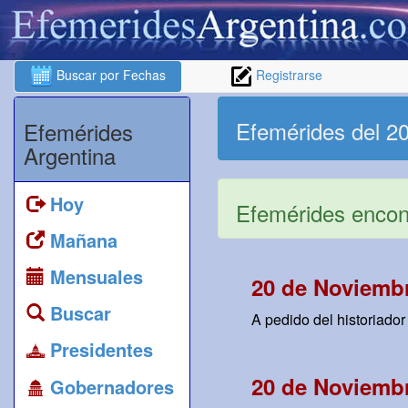
Buscar por Fechas
Registrarse
Efemérides del 2
Efemérides
Argentina
Hoy
Efemérides encont
Mañana
Mensuales
20 de Noviemb
Buscar
A pedido del historiador
Presidentes
20 de Noviembr
Gobernadores