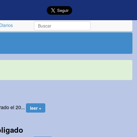
Diarios
ado el 20...
leer +
bligado