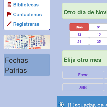
Bibliotecas
Otro día de No
Contáctenos
Registrarse
Días
01
12
13
24
25
Fechas
Elija otro mes
Patrias
Enero
Julio
Búsquedas de e