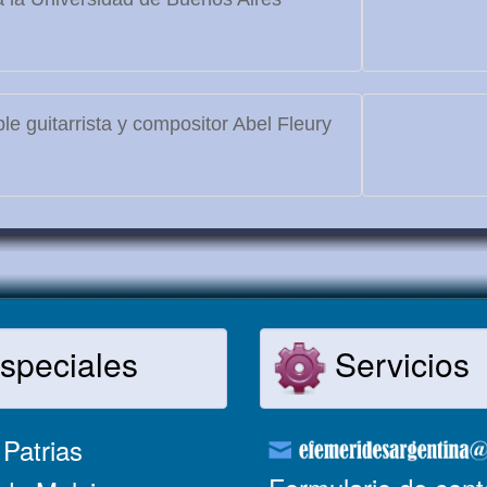
le guitarrista y compositor Abel Fleury
speciales
Servicios
Patrias