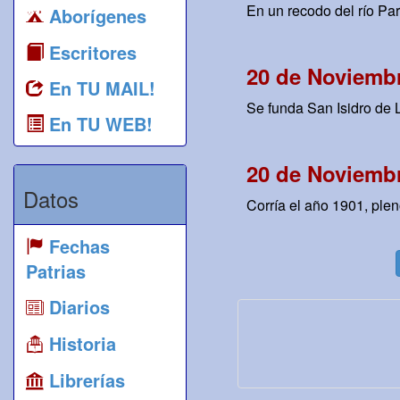
En un recodo del río Pa
Aborígenes
Escritores
20 de Noviembr
En TU MAIL!
Se funda San Isidro de L
En TU WEB!
20 de Noviembr
Datos
Corría el año 1901, plen
Fechas
Patrias
Diarios
Historia
Librerías