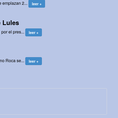
e emplazan 2...
leer +
 Lules
por el pres...
leer +
ino Roca se...
leer +