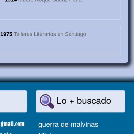
1975
Talleres Literarios en Santiago
Lo + buscado
guerra de malvinas