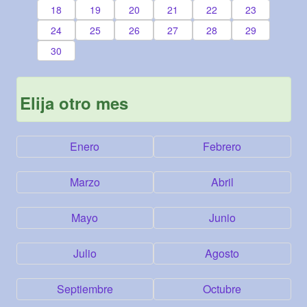
18
19
20
21
22
23
24
25
26
27
28
29
30
Elija otro mes
Enero
Febrero
Marzo
Abril
Mayo
Junio
Julio
Agosto
Septiembre
Octubre