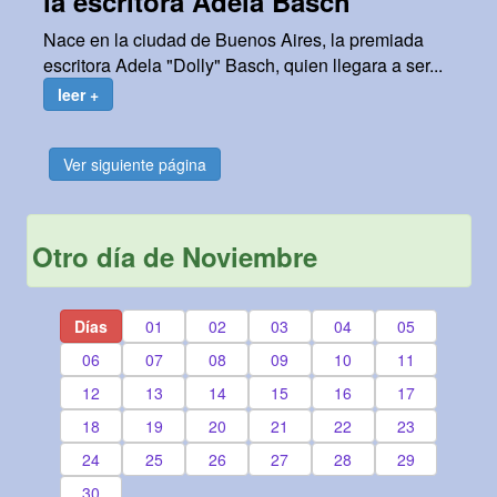
la escritora Adela Basch
Nace en la ciudad de Buenos Aires, la premiada
escritora Adela "Dolly" Basch, quien llegara a ser...
leer +
Ver siguiente página
Otro día de Noviembre
Días
01
02
03
04
05
06
07
08
09
10
11
12
13
14
15
16
17
18
19
20
21
22
23
24
25
26
27
28
29
30