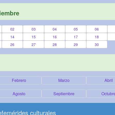
viembre
02
03
04
05
06
14
15
16
17
18
26
27
28
29
30
Febrero
Marzo
Abril
Agosto
Septiembre
Octubr
femérides culturales