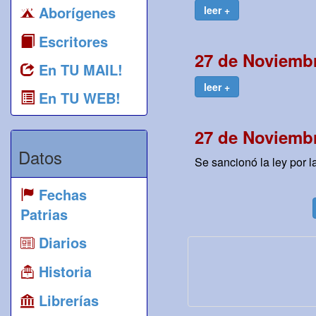
Aborígenes
leer +
Escritores
27 de Noviemb
En TU MAIL!
leer +
En TU WEB!
27 de Noviembr
Datos
Se sancionó la ley por 
Fechas
Patrias
Diarios
Historia
Librerías