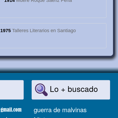
1914
Muere Roque Saenz Peña
1975
Talleres Literarios en Santiago
Lo + buscado
guerra de malvinas