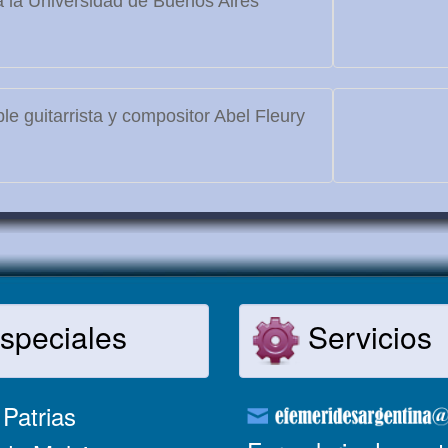
 la Universidad de Buenos Aires
le guitarrista y compositor Abel Fleury
speciales
Servicios
Patrias