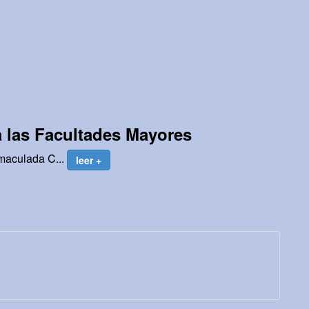
a las Facultades Mayores
nmaculada C...
leer +