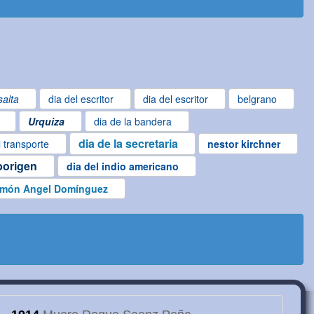
salta
dia del escritor
dia del escritor
belgrano
Urquiza
dia de la bandera
dia de la secretaria
l transporte
nestor kirchner
borigen
dia del indio americano
món Angel Domínguez