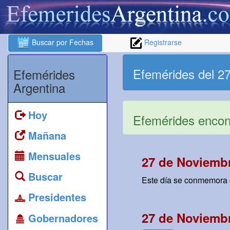
Buscar por Fechas
Registrarse
Efemérides del 2
Efemérides
Argentina
Hoy
Efemérides encont
Mañana
Mensuales
27 de Noviemb
Buscar
Este día se conmemora c
Presidentes
27 de Noviemb
Gobernadores