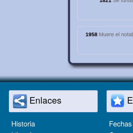
1821
Se funda
1958
Muere el notab
Enlaces
E
Historia
Fechas 