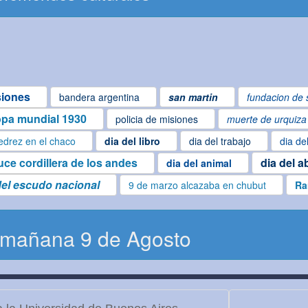
siones
bandera argentina
san martin
fundacion de 
pa mundial 1930
policia de misiones
muerte de urquiza
edrez en el chaco
dia del libro
dia del trabajo
dia de
uce cordillera de los andes
dia del a
dia del animal
del escudo nacional
9 de marzo alcazaba en chubut
Ra
 mañana 9 de Agosto