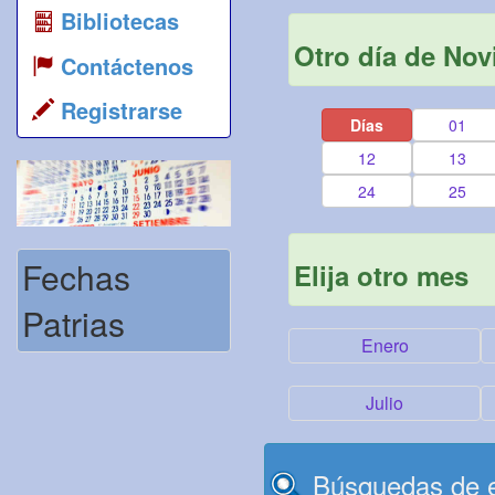
Bibliotecas
Otro día de No
Contáctenos
Registrarse
Días
01
12
13
24
25
Fechas
Elija otro mes
Patrias
Enero
Julio
Búsquedas de e