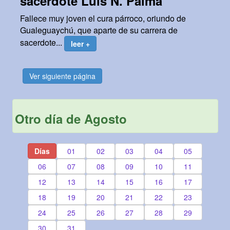
sacerdote Luis N. Palma
Fallece muy joven el cura párroco, oriundo de
Gualeguaychú, que aparte de su carrera de
sacerdote...
leer +
Ver siguiente página
Otro día de Agosto
Días
01
02
03
04
05
06
07
08
09
10
11
12
13
14
15
16
17
18
19
20
21
22
23
24
25
26
27
28
29
30
31