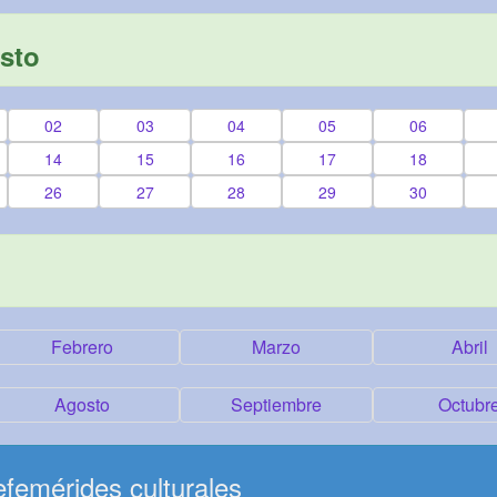
sto
02
03
04
05
06
14
15
16
17
18
26
27
28
29
30
Febrero
Marzo
Abril
Agosto
Septiembre
Octubr
femérides culturales