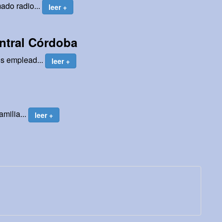
mado radio...
leer +
entral Córdoba
os emplead...
leer +
amilia...
leer +