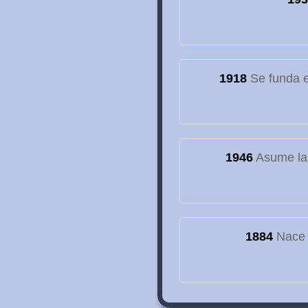
1918
Se funda el
1946
Asume la
1884
Nace e