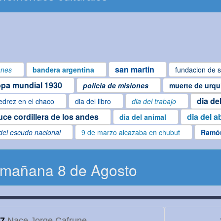
san martin
ones
bandera argentina
fundacion de s
pa mundial 1930
policia de misiones
muerte de urqu
dia de
edrez en el chaco
dia del libro
dia del trabajo
uce cordillera de los andes
dia del a
dia del animal
del escudo nacional
9 de marzo alcazaba en chubut
Ramó
 mañana 8 de Agosto
7
Nace Jorge Cafrune