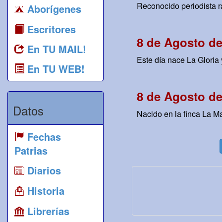
Reconocido periodista ra
Aborígenes
Escritores
8 de Agosto de
En TU MAIL!
Este día nace La Gloria 
En TU WEB!
8 de Agosto de
Datos
Nacido en la finca La Mat
Fechas
Patrias
Diarios
Historia
Librerías