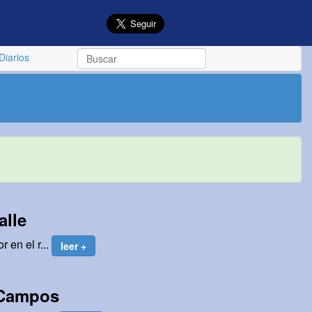
Diarios
alle
 en el r...
leer +
 Campos