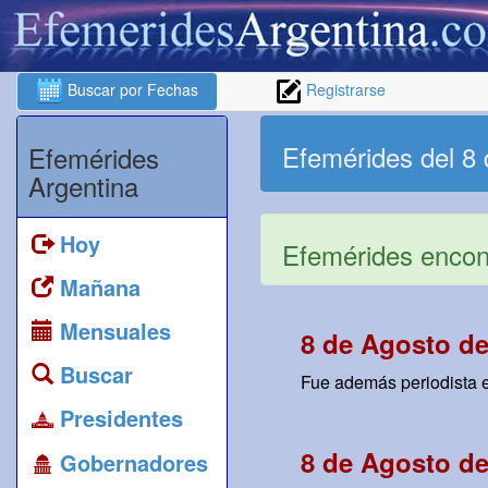
Buscar por Fechas
Registrarse
Efemérides del 8
Efemérides
Argentina
Hoy
Efemérides encont
Mañana
Mensuales
8 de Agosto de
Buscar
Fue además periodista e 
Presidentes
8 de Agosto de
Gobernadores