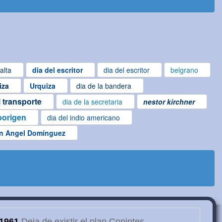
alta
dia del escritor
dia del escritor
belgrano
iza
Urquiza
dia de la bandera
l transporte
dia de la secretaria
nestor kirchner
borigen
dia del indio americano
n Angel Domínguez
1961
Deja de existir el plan Conintes