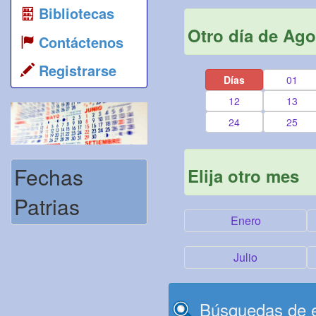
Bibliotecas
Otro día de Ago
Contáctenos
Registrarse
Días
01
12
13
24
25
Fechas
Elija otro mes
Patrias
Enero
Julio
Búsquedas de e