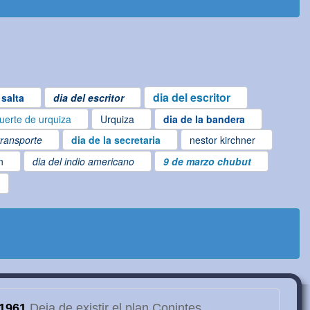
dia del escritor
salta
dia del escritor
uerte de urquiza
Urquiza
dia de la bandera
transporte
dia de la secretaria
nestor kirchner
n
dia del indio americano
9 de marzo chubut
1961
Deja de existir el plan Conintes