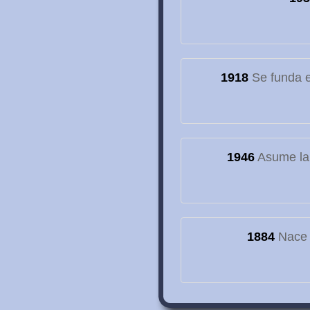
1918
Se funda el
1946
Asume la
1884
Nace e