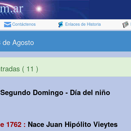
Contáctenos
Enlaces de Historia
3 de Agosto
radas ( 11 )
:
Segundo Domingo - Día del niño
e 1762 :
Nace Juan Hipólito Vieytes