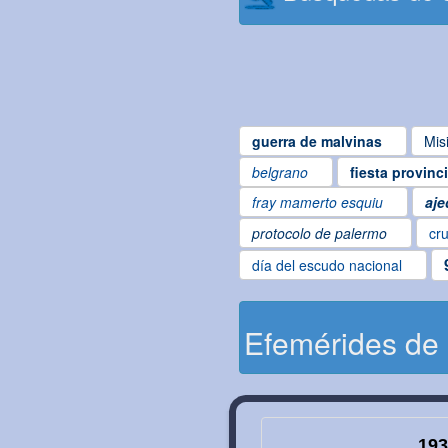
guerra de malvinas
Mis
belgrano
fiesta provinc
fray mamerto esquiu
aje
protocolo de palermo
cru
día del escudo nacional
Efemérides de
193