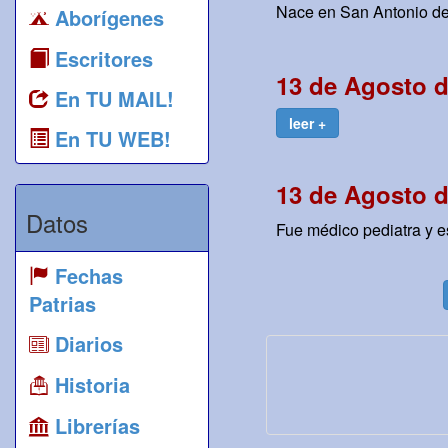
Nace en San Antonio de 
Aborígenes
Escritores
13 de Agosto d
En TU MAIL!
leer +
En TU WEB!
13 de Agosto d
Datos
Fue médico pediatra y es
Fechas
Patrias
Diarios
Historia
Librerías