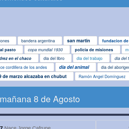
san martin
iones
bandera argentina
fundacion de 
ial pasto
copa mundial 1930
policia de misiones
m
drez en el chaco
dia del libro
dia del trabajo
dia del 
dia del animal
ce cordillera de los andes
dia del aborige
9 de marzo alcazaba en chubut
Ramón Angel Domínguez
 mañana 8 de Agosto
7
Nace Jorge Cafrune