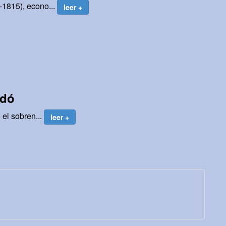
-1815), econo...
leer +
rdó
 el sobren...
leer +