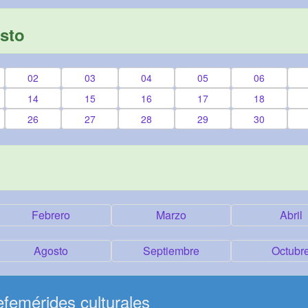
sto
02
03
04
05
06
14
15
16
17
18
26
27
28
29
30
Febrero
Marzo
Abril
Agosto
Septiembre
Octubr
femérides culturales