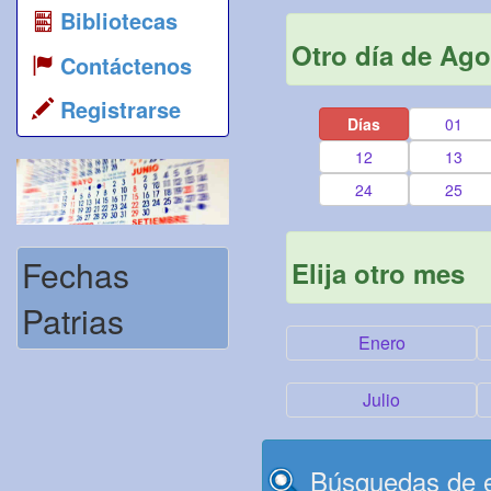
Bibliotecas
Otro día de Ago
Contáctenos
Registrarse
Días
01
12
13
24
25
Fechas
Elija otro mes
Patrias
Enero
Julio
Búsquedas de e