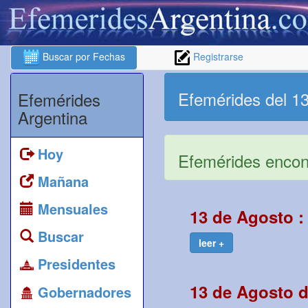
Buscar por Fechas
Registrarse
Efemérides del 1
Efemérides
Argentina
Hoy
Efemérides encont
Mañana
Mensuales
13 de Agosto 
Buscar
leer +
Presidentes
13 de Agosto d
Gobernadores