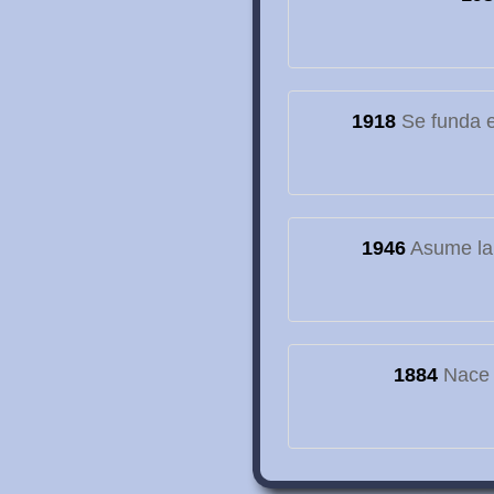
1918
Se funda el
1946
Asume la
1884
Nace e