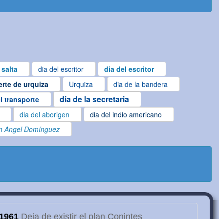
 salta
dia del escritor
dia del escritor
rte de urquiza
Urquiza
dia de la bandera
dia de la secretaria
l transporte
dia del aborigen
dia del indio americano
 Angel Domínguez
1961
Deja de existir el plan Conintes