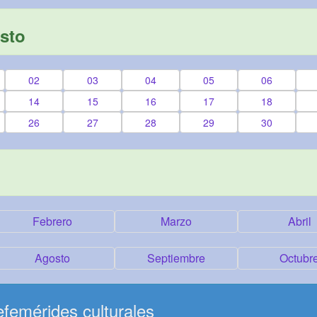
sto
02
03
04
05
06
14
15
16
17
18
26
27
28
29
30
Febrero
Marzo
Abril
Agosto
Septiembre
Octubr
femérides culturales