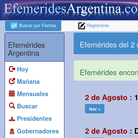
Buscar por Fechas
Registrarse
Efemérides del 2
Efemérides
Argentina
Hoy
Efemérides encont
Mañana
Mensuales
2 de Agosto :
Buscar
leer +
Presidentes
2 de Agosto :
Gobernadores