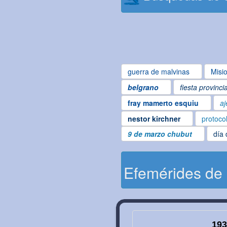
guerra de malvinas
Misi
belgrano
fiesta provinci
fray mamerto esquiu
aj
nestor kirchner
protoco
9 de marzo chubut
día 
Efemérides de
193