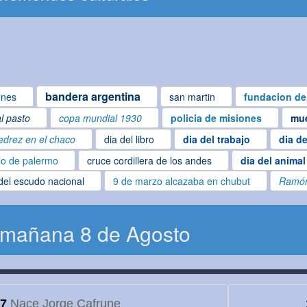
bandera argentina
ones
san martin
fundacion de
al pasto
copa mundial 1930
policia de misiones
mue
edrez en el chaco
dia del libro
dia del trabajo
dia de
lo de palermo
cruce cordillera de los andes
dia del animal
del escudo nacional
9 de marzo alcazaba en chubut
Ramón
 mañana 8 de Agosto
7
Nace Jorge Cafrune