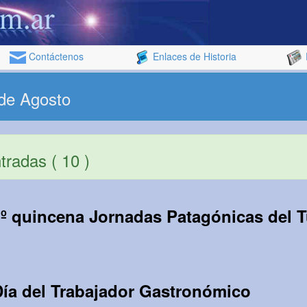
Contáctenos
Enlaces de Historia
 de Agosto
radas ( 10 )
1º quincena Jornadas Patagónicas del 
Día del Trabajador Gastronómico