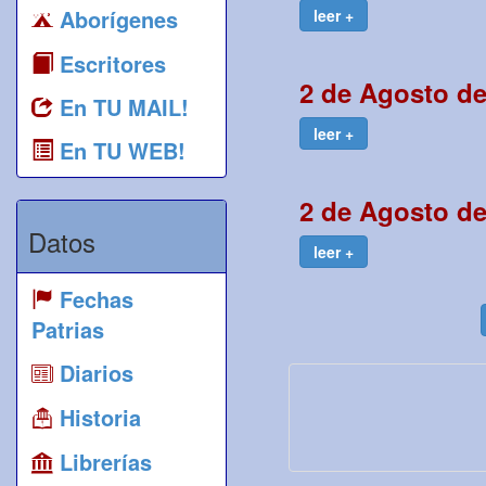
Aborígenes
leer +
Escritores
2 de Agosto de
En TU MAIL!
leer +
En TU WEB!
2 de Agosto de
Datos
leer +
Fechas
Patrias
Diarios
Historia
Librerías