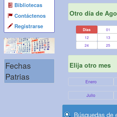
Bibliotecas
Otro día de Ago
Contáctenos
Registrarse
Días
01
12
13
24
25
Fechas
Elija otro mes
Patrias
Enero
Julio
Búsquedas de e