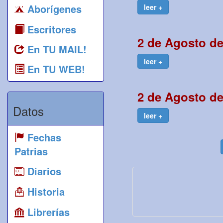
Aborígenes
leer +
Escritores
2 de Agosto de
En TU MAIL!
leer +
En TU WEB!
2 de Agosto de
Datos
leer +
Fechas
Patrias
Diarios
Historia
Librerías