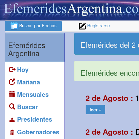
Buscar por Fechas
Registrarse
Efemérides del 2
Efemérides
Argentina
Hoy
Efemérides encont
Mañana
Mensuales
2 de Agosto :
Buscar
leer +
Presidentes
2 de Agosto :
Gobernadores