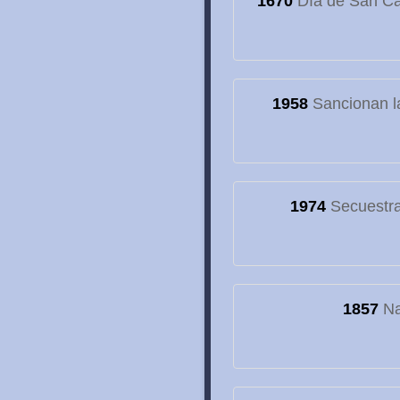
1670
Día de San Cay
1958
Sancionan la
1974
Secuestran
1857
Na