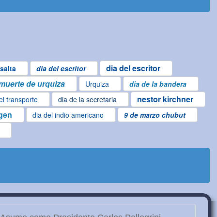
dia del escritor
salta
dia del escritor
muerte de urquiza
Urquiza
dia de la bandera
nestor kirchner
el transporte
dia de la secretaria
igen
dia del indio americano
9 de marzo chubut