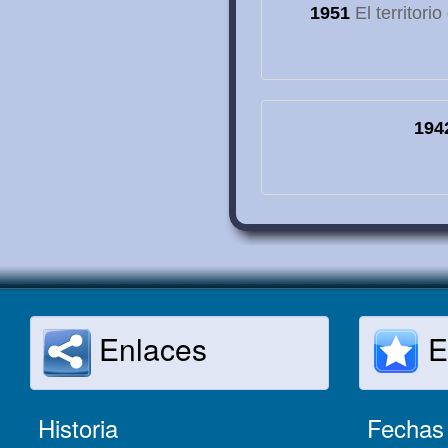
1951
El territori
194
Enlaces
E
Historia
Fechas 