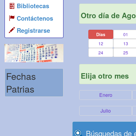
Bibliotecas
Otro día de Ago
Contáctenos
Registrarse
Días
01
12
13
24
25
Fechas
Elija otro mes
Patrias
Enero
Julio
Búsquedas de e