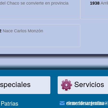
o del Chaco se convierte en provincia
1938
Arri
2
Nace Carlos Monzón
speciales
Servicios
Patrias