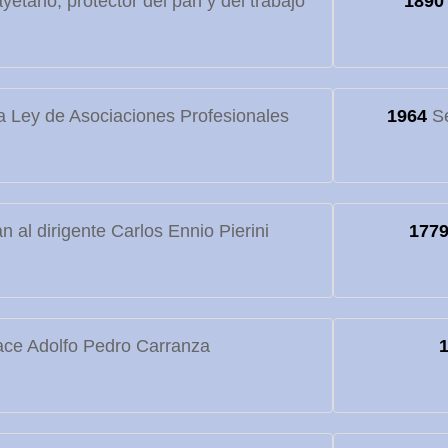
etano, protector del pan y del trabajo
1890
 Ley de Asociaciones Profesionales
1964
Se
 al dirigente Carlos Ennio Pierini
177
ce Adolfo Pedro Carranza