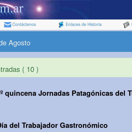
Contáctenos
Enlaces de Historia
 de Agosto
radas ( 10 )
1º quincena Jornadas Patagónicas del 
Día del Trabajador Gastronómico