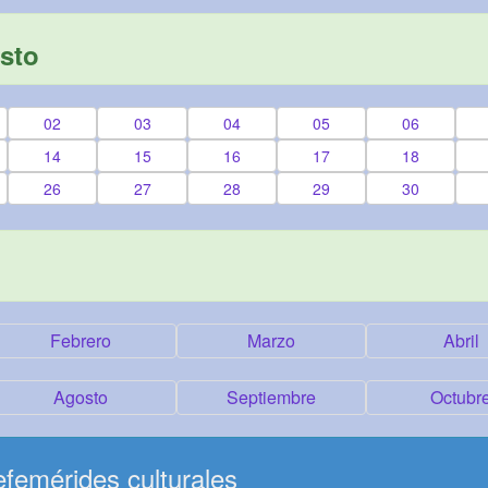
sto
02
03
04
05
06
14
15
16
17
18
26
27
28
29
30
Febrero
Marzo
Abril
Agosto
Septiembre
Octubr
femérides culturales