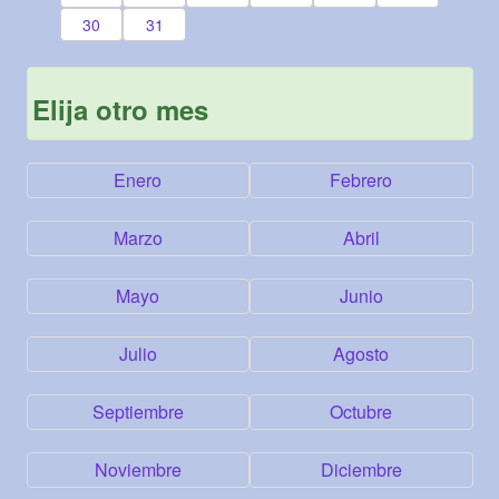
30
31
Elija otro mes
Enero
Febrero
Marzo
Abril
Mayo
Junio
Julio
Agosto
Septiembre
Octubre
Noviembre
Diciembre